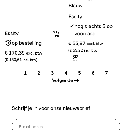
Blauw
Essity
nog slechts 5 op
Essity
voorraad
In winkelmandje
op bestelling
€ 55,87
excl. btw
(
€ 59,22
)
incl. btw
€ 170,39
excl. btw
(
€ 180,61
)
In winkelmandje
incl. btw
1
2
3
4
5
6
7
Volgende
Schrijf je in voor onze nieuwsbrief
*
NewsletterEmail