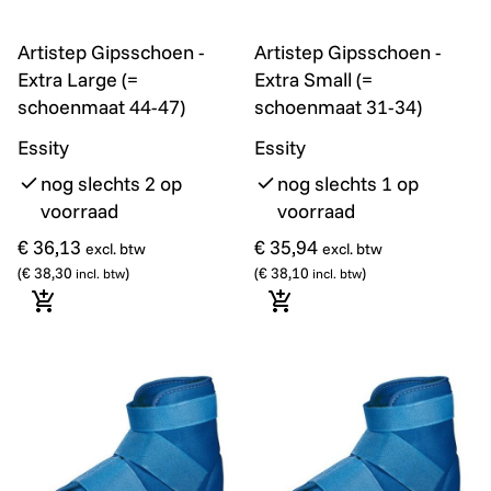
Artistep Gipsschoen - Extra Large (= schoenmaat 44-4
Artistep Gipsschoen - Extr
Artistep Gipsschoen -
Artistep Gipsschoen -
Extra Large (=
Extra Small (=
schoenmaat 44-47)
schoenmaat 31-34)
Essity
Essity
nog slechts 2 op
nog slechts 1 op
voorraad
voorraad
€ 36,13
€ 35,94
excl. btw
excl. btw
(
€ 38,30
)
(
€ 38,10
)
incl. btw
incl. btw
In winkelmandje
In winkelmandje