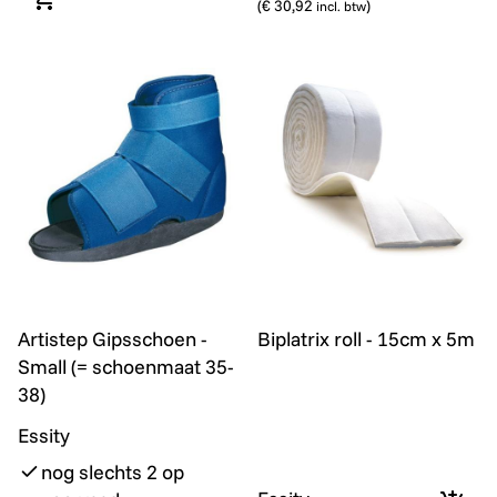
(
€ 30,92
)
In winkelmandje
incl. btw
Artistep Gipsschoen - Small (= schoenmaat 35-38)
Biplatrix roll - 15cm x 5m
Artistep Gipsschoen -
Biplatrix roll - 15cm x 5m
Small (= schoenmaat 35-
38)
Essity
nog slechts 2 op