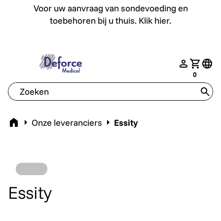
Voor uw aanvraag van sondevoeding en toebehoren bij u th
Voor uw aanvraag van sondevoeding en
toebehoren bij u thuis. Klik hier.
deforce.togglemenu
nav.login
Jouw w
tran
0
tran
Home
Onze leveranciers
Essity
Essity