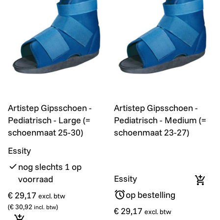
Artistep Gipsschoen - Pediatrisch - Large (= schoenma
Artistep Gipsschoen - Pedi
Artistep Gipsschoen -
Artistep Gipsschoen -
Pediatrisch - Large (=
Pediatrisch - Medium (=
schoenmaat 25-30)
schoenmaat 23-27)
Essity
nog slechts 1 op
Essity
voorraad
In wi
op bestelling
€ 29,17
excl. btw
(
€ 30,92
)
incl. btw
€ 29,17
excl. btw