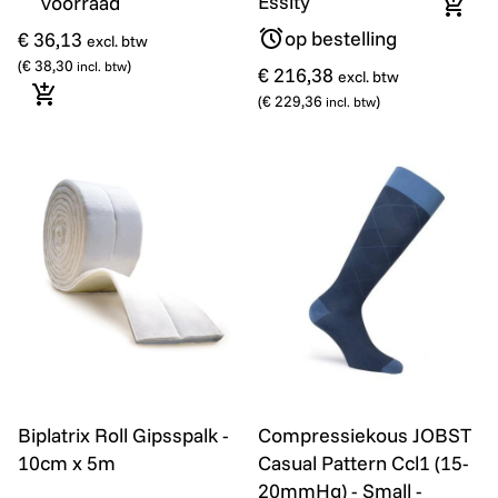
Essity
voorraad
In wi
op bestelling
€ 36,13
excl. btw
(
€ 38,30
)
incl. btw
€ 216,38
excl. btw
(
€ 229,36
)
In winkelmandje
incl. btw
Biplatrix Roll Gipsspalk - 10cm x 5m
Compressiekous JOBST Casu
Biplatrix Roll Gipsspalk -
Compressiekous JOBST
10cm x 5m
Casual Pattern Ccl1 (15-
20mmHg) - Small -