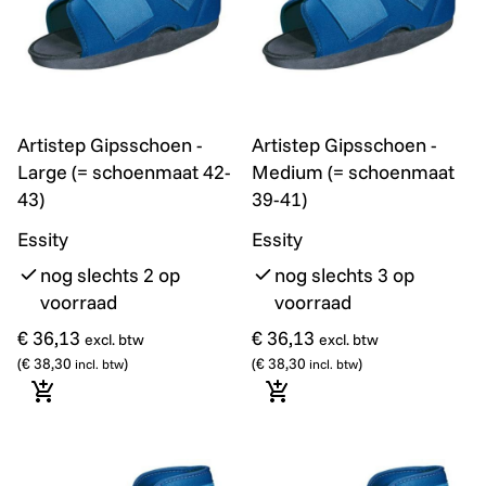
Artistep Gipsschoen - Large (= schoenmaat 42-43)
Artistep Gipsschoen - Med
Artistep Gipsschoen -
Artistep Gipsschoen -
Large (= schoenmaat 42-
Medium (= schoenmaat
43)
39-41)
Essity
Essity
nog slechts 2 op
nog slechts 3 op
voorraad
voorraad
€ 36,13
€ 36,13
excl. btw
excl. btw
(
€ 38,30
)
(
€ 38,30
)
incl. btw
incl. btw
In winkelmandje
In winkelmandje