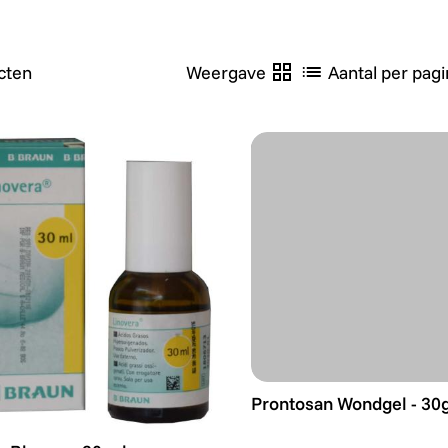
cten
Weergave
Aantal per pagi
Prontosan Wondgel - 30
Prontosan Wondgel - 30
a Bbraun - 30 ml