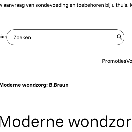
uis. Klik hier.
 aanvraag van sondevoeding en toebehoren bij u thuis. Kl
ier
trans
Promoties
V
Moderne wondzorg: B.Braun
Moderne wondzorg