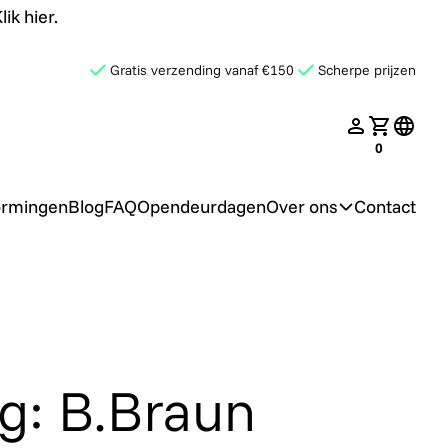
ik hier.
Gratis verzending vanaf €150
Scherpe prijzen
late.search
nav.login
Jouw win
transl
0
ormingen
Blog
FAQ
Opendeurdagen
Over ons
Contact
: B.Braun