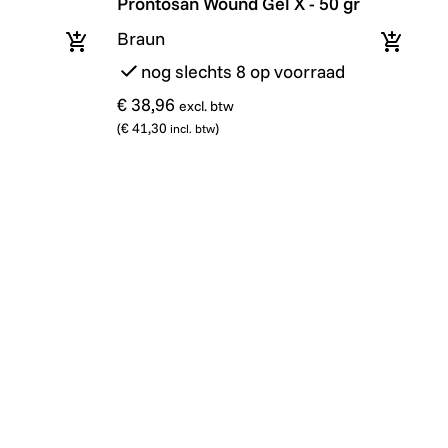
Prontosan Wound Gel X - 50 gr
Braun
In winkelmandje
In wink
nog slechts 8 op voorraad
€ 38,96
excl. btw
(
€ 41,30
)
incl. btw