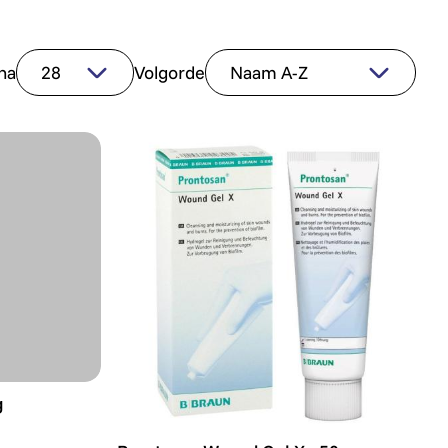
na
Volgorde
g
g
Prontosan Wound Gel X - 50 gr