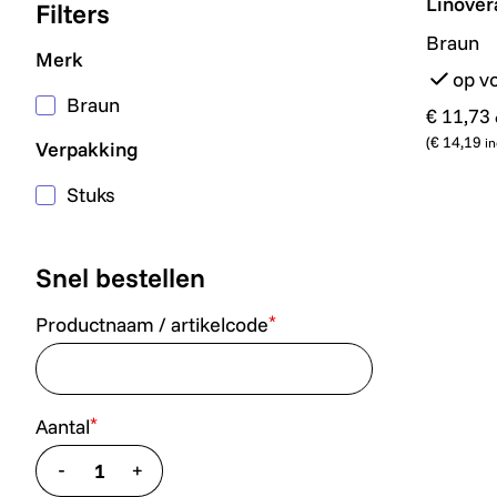
Linover
Filters
Braun
Merk
op v
Braun
€ 11,73
(
€ 14,19
in
Verpakking
Stuks
Snel bestellen
*
Productnaam / artikelcode
*
Aantal
-
+
translate.decrease
translate.increase