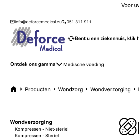
Voor uw aanvraag van sondevoeding en toebehoren bij u th
Voor uw
info@deforcemedical.eu
051 311 911
Bent u een ziekenhuis, klik h
Ontdek ons gamma
Medische voeding
Home
Producten
Wondzorg
Wondverzorging
Wondverzorging
Kompressen - Niet-steriel
Kompressen - Steriel