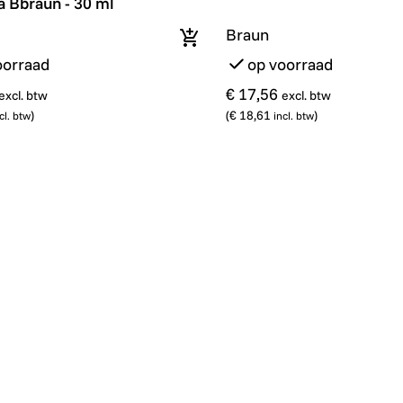
a Bbraun - 30 ml
Braun
In winkelmandje
oorraad
op voorraad
€ 17,56
excl. btw
excl. btw
)
(
€ 18,61
)
cl. btw
incl. btw