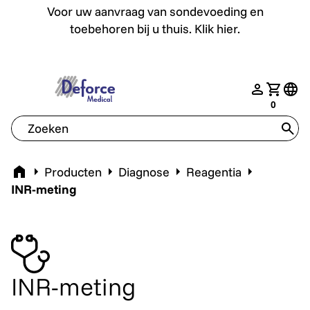
Voor uw aanvraag van sondevoeding en toebehoren bij u th
Voor uw aanvraag van sondevoeding en
toebehoren bij u thuis. Klik hier.
deforce.togglemenu
nav.login
Jouw w
tran
0
tran
Home
Producten
Diagnose
Reagentia
INR-meting
INR-meting