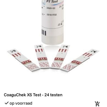
CoaguChek XS Test - 24 testen
CoaguChek XS Test - 24 testen
op voorraad
In wi