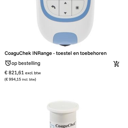
CoaguChek INRange - toestel en toebehoren
CoaguChek INRange - toestel en toebehoren
op bestelling
In wi
€ 821,61
excl. btw
(
€ 994,15
)
incl. btw