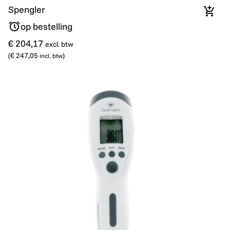
Spengler
In wi
op bestelling
€ 204,17
excl. btw
(
€ 247,05
)
incl. btw