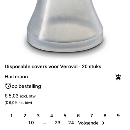
Disposable covers voor Veroval - 20 stuks
Disposable covers voor Veroval - 20 stuks
Hartmann
In wi
op bestelling
€ 5,03
excl. btw
(
€ 6,09
)
incl. btw
1
2
3
4
5
6
7
8
9
10
...
23
24
Volgende