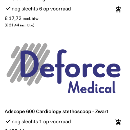
nog slechts 6 op voorraad
In wi
€ 17,72
excl. btw
(
€ 21,44
)
incl. btw
Adscope 600 Cardiology stethoscoop - Zwart
Adscope 600 Cardiology stethoscoop - Zwart
nog slechts 1 op voorraad
In wi