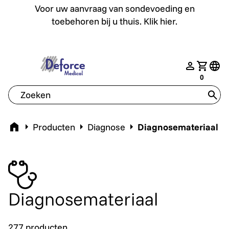
Voor uw aanvraag van sondevoeding en toebehoren bij u th
Voor uw aanvraag van sondevoeding en
toebehoren bij u thuis. Klik hier.
deforce.togglemenu
nav.login
Jouw w
tran
0
tran
Home
Producten
Diagnose
Diagnosemateriaal
Diagnosemateriaal
277 producten