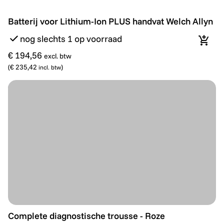
Batterij voor Lithium-Ion PLUS handvat Welch Allyn
Batterij voor Lithium-Ion PLUS handvat Welch Allyn
nog slechts 1 op voorraad
In wi
€ 194,56
excl. btw
(
€ 235,42
)
incl. btw
Complete diagnostische trousse - Roze
Complete diagnostische trousse - Roze