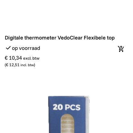
Digitale thermometer VedoClear Flexibele top
Digitale thermometer VedoClear Flexibele top
op voorraad
In wi
€ 10,34
excl. btw
(
€ 12,51
)
incl. btw