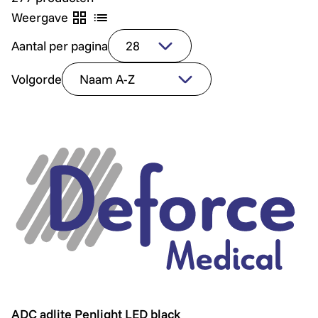
Weergave
Aantal per pagina
Volgorde
ADC adlite Penlight LED black
ADC adlite Penlight LED black