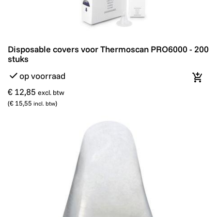
Disposable covers voor Thermoscan PRO6000 - 200 s
Disposable covers voor Thermoscan PRO6000 - 200
stuks
op voorraad
In wi
€ 12,85
excl. btw
(
€ 15,55
)
incl. btw