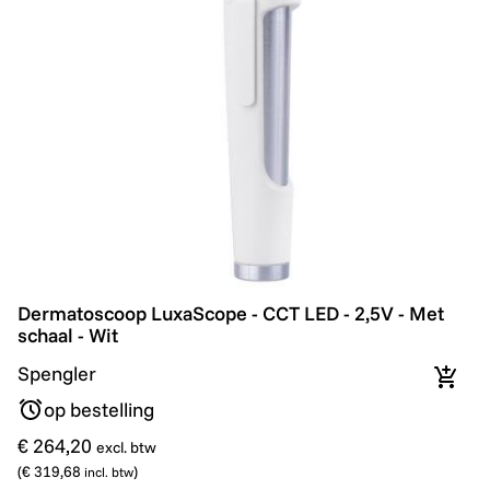
Dermatoscoop LuxaScope - CCT LED - 2,5V - Met schaa
Dermatoscoop LuxaScope - CCT LED - 2,5V - Met
schaal - Wit
Spengler
In wi
op bestelling
€ 264,20
excl. btw
(
€ 319,68
)
incl. btw