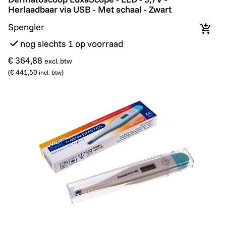
Herlaadbaar via USB - Met schaal - Zwart
Spengler
In wi
nog slechts 1 op voorraad
€ 364,88
excl. btw
(
€ 441,50
)
incl. btw