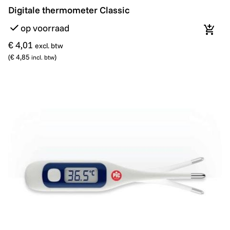
Digitale thermometer Classic
Digitale thermometer Classic
op voorraad
In wi
€ 4,01
excl. btw
(
€ 4,85
)
incl. btw