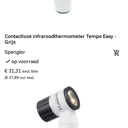
Contactloze infraroodthermometer Tempo Easy - Grijs
Contactloze infraroodthermometer Tempo Easy -
Grijs
Spengler
In wi
op voorraad
€ 31,31
excl. btw
(
€ 37,89
)
incl. btw