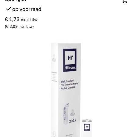
In wi
op voorraad
€ 1,73
excl. btw
(
€ 2,09
)
incl. btw