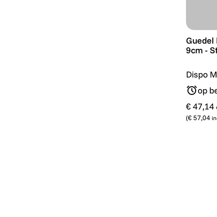
Guedel l
Guedel 
9cm - St
Dispo M
op be
€ 47,14
(
€ 57,04
in