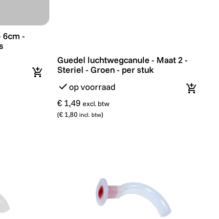
cm - Steriel - Zwart - 100 stuks
 6cm -
s
Guedel luchtwegcanule - Maat 2 - Steriel -
Guedel luchtwegcanule - Maat 2 -
Steriel - Groen - per stuk
In winkelmandje
op voorraad
In wink
€ 1,49
excl. btw
(
€ 1,80
)
incl. btw