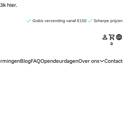
ik hier.
Gratis verzending vanaf €150
Scherpe prijzen
late.search
nav.login
Jouw win
transl
0
ormingen
Blog
FAQ
Opendeurdagen
Over ons
Contact