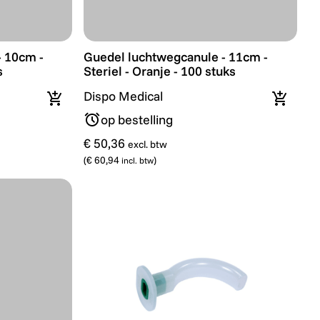
6l
10cm - Steriel - Rood - 100 stuks
Guedel luchtwegcanule - 11cm - Steriel - 
- 10cm -
Guedel luchtwegcanule - 11cm -
s
Steriel - Oranje - 100 stuks
Dispo Medical
In winkelmandje
In wink
op bestelling
€ 50,36
excl. btw
(
€ 60,94
)
incl. btw