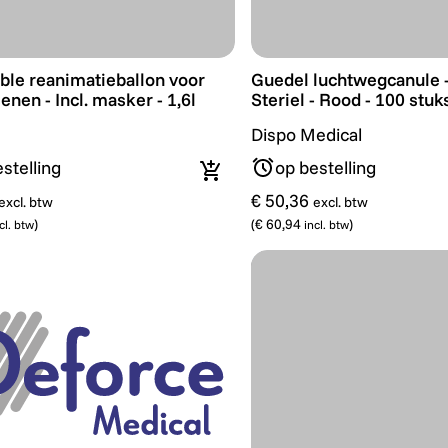
le reanimatieballon voor volwassenen - Incl. masker - 1,
Guedel luchtwegcanule - 
ble reanimatieballon voor
Guedel luchtwegcanule 
nen - Incl. masker - 1,6l
Steriel - Rood - 100 stuk
Dispo Medical
stelling
op bestelling
In winkelmandje
€ 50,36
excl. btw
excl. btw
)
(
€ 60,94
)
cl. btw
incl. btw