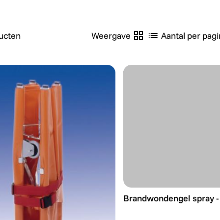
ucten
Weergave
Aantal per pagi
Brandwondengel spray -
Brandwondengel spray -