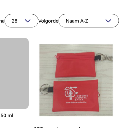
na
Volgorde
 50 ml
 50 ml
CPR mond-op-mond beademingsdoekje in