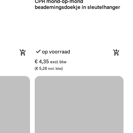
CPR mond-op-mond
beademingsdoekje in sleutelhanger
op voorraad
In winkelmandje
In wink
€ 4,35
excl. btw
(
€ 5,26
)
incl. btw