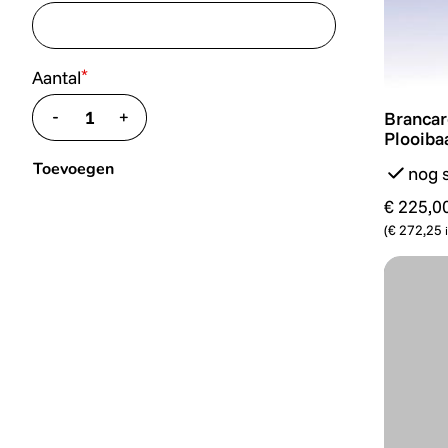
*
Aantal
Brancard
-
+
Brancar
translate.decrease
translate.increase
Plooiba
Toevoegen
nog 
€ 225,0
(
€ 272,25