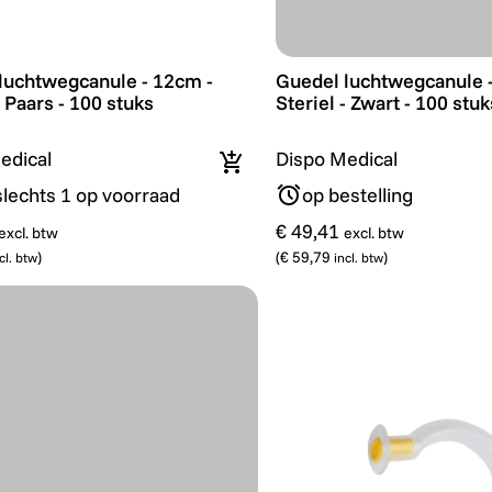
uchtwegcanule - 12cm - Steriel - Paars - 100 stuks
Guedel luchtwegcanule - 6
luchtwegcanule - 12cm -
Guedel luchtwegcanule -
- Paars - 100 stuks
Steriel - Zwart - 100 stuk
edical
Dispo Medical
In winkelmandje
slechts 1 op voorraad
op bestelling
€ 49,41
excl. btw
excl. btw
)
(
€ 59,79
)
cl. btw
incl. btw