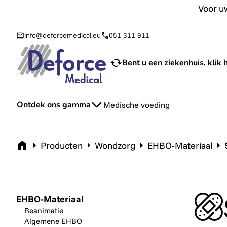
Voor uw aanvraag van sondevoeding en toebehoren bij u th
Voor uw
info@deforcemedical.eu
051 311 911
Bent u een ziekenhuis, klik h
Ontdek ons gamma
Medische voeding
Home
Producten
Wondzorg
EHBO-Materiaal
EHBO-Materiaal
Reanimatie
Algemene EHBO