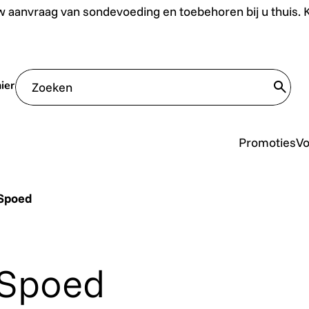
uis. Klik hier.
 aanvraag van sondevoeding en toebehoren bij u thuis. Kl
ier
trans
Promoties
V
Spoed
Spoed