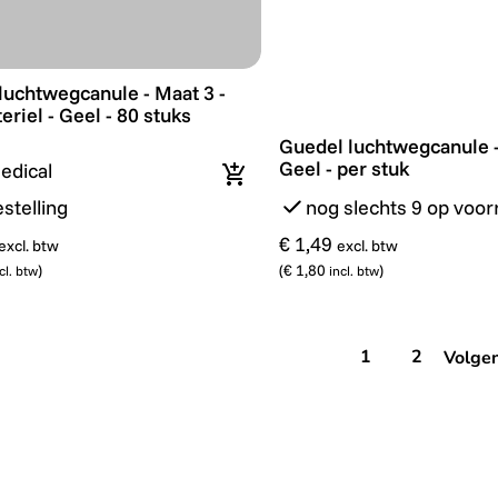
uchtwegcanule - Maat 3 - 9cm - Steriel - Geel - 80 stuks
luchtwegcanule - Maat 3 -
eriel - Geel - 80 stuks
Guedel luchtwegcanule - 
Guedel luchtwegcanule -
Geel - per stuk
edical
In winkelmandje
stelling
nog slechts 9 op voor
€ 1,49
excl. btw
excl. btw
)
(
€ 1,80
)
cl. btw
incl. btw
1
2
Volge