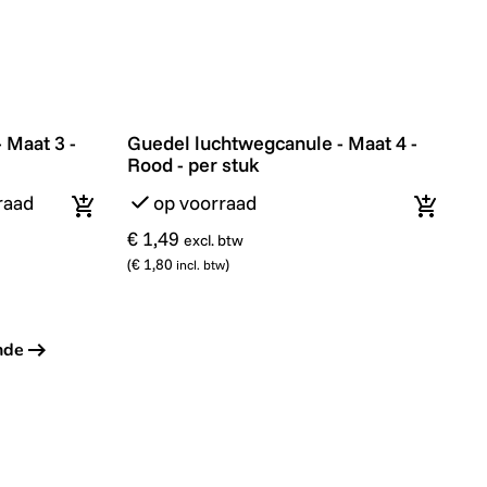
Maat 3 - Geel - per stuk
Guedel luchtwegcanule - Maat 4 - Rood - 
 Maat 3 -
Guedel luchtwegcanule - Maat 4 -
Rood - per stuk
raad
op voorraad
In winkelmandje
In wink
€ 1,49
excl. btw
(
€ 1,80
)
incl. btw
nde