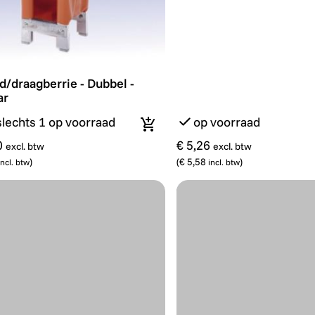
/draagberrie - Dubbel - Plooibaar
d/draagberrie - Dubbel -
ar
slechts 1 op voorraad
op voorraad
In winkelmandje
0
€ 5,26
excl. btw
excl. btw
)
(
€ 5,58
)
incl. btw
incl. btw