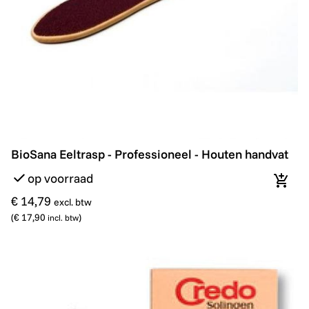
BioSana Eeltrasp - Professioneel - Houten handvat
BioSana Eeltrasp - Professioneel - Houten handvat
op voorraad
In wi
€ 14,79
excl. btw
(
€ 17,90
)
incl. btw