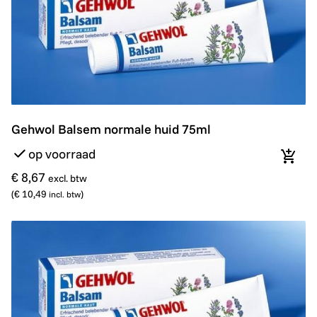
Gehwol Balsem normale huid 75ml
Gehwol Balsem normale huid 75ml
op voorraad
In wi
€ 8,67
excl. btw
(
€ 10,49
)
incl. btw