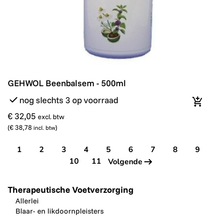
GEHWOL Beenbalsem - 500ml
GEHWOL Beenbalsem - 500ml
nog slechts 3 op voorraad
In wi
€ 32,05
excl. btw
(
€ 38,78
)
incl. btw
1
2
3
4
5
6
7
8
9
10
11
Volgende
Therapeutische Voetverzorging
Allerlei
Blaar- en likdoornpleisters