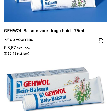
GEHWOL Balsem voor droge huid - 75ml
GEHWOL Balsem voor droge huid - 75ml
op voorraad
In wi
€ 8,67
excl. btw
(
€ 10,49
)
incl. btw