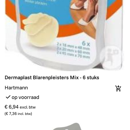
Dermaplast Blarenpleisters Mix - 6 stuks
Dermaplast Blarenpleisters Mix - 6 stuks
Hartmann
In wi
op voorraad
€ 6,94
excl. btw
(
€ 7,36
)
incl. btw