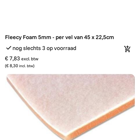
Fleecy Foam 5mm - per vel van 45 x 22,5cm
Fleecy Foam 5mm - per vel van 45 x 22,5cm
nog slechts 3 op voorraad
In wi
€ 7,83
excl. btw
(
€ 8,30
)
incl. btw