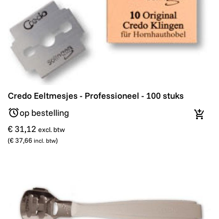
Credo Eeltmesjes - Professioneel - 100 stuks
Credo Eeltmesjes - Professioneel - 100 stuks
op bestelling
In wi
€ 31,12
excl. btw
(
€ 37,66
)
incl. btw