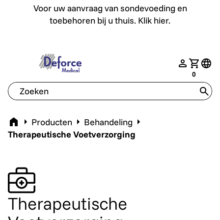
Voor uw aanvraag van sondevoeding en toebehoren bij u th
Voor uw aanvraag van sondevoeding en
toebehoren bij u thuis. Klik hier.
deforce.togglemenu
nav.login
Jouw w
tran
0
tran
Home
Producten
Behandeling
Therapeutische Voetverzorging
Therapeutische