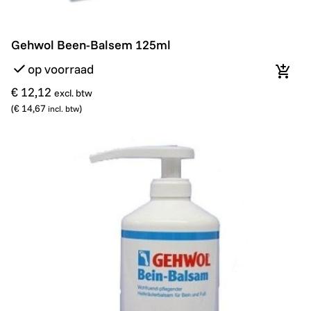
Gehwol Been-Balsem 125ml
Gehwol Been-Balsem 125ml
op voorraad
In wi
€ 12,12
excl. btw
(
€ 14,67
)
incl. btw