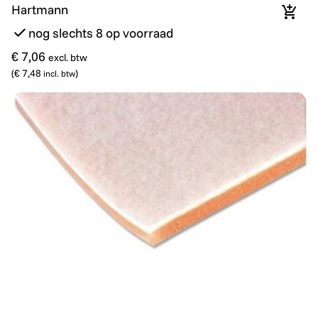
Hartmann
In wi
nog slechts 8 op voorraad
€ 7,06
excl. btw
(
€ 7,48
)
incl. btw