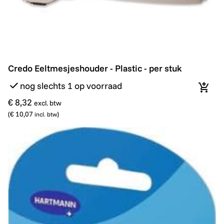
Credo Eeltmesjeshouder - Plastic - per stuk
Credo Eeltmesjeshouder - Plastic - per stuk
nog slechts 1 op voorraad
In wi
€ 8,32
excl. btw
(
€ 10,07
)
incl. btw