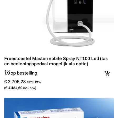
Freestoestel Mastermobile Spray NT100 Led (tas en be
Freestoestel Mastermobile Spray NT100 Led (tas
en bedieningspedaal mogelijk als optie)
op bestelling
In wi
€ 3.706,28
excl. btw
(
€ 4.484,60
)
incl. btw