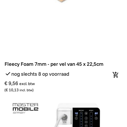
Fleecy Foam 7mm - per vel van 45 x 22,5cm
Fleecy Foam 7mm - per vel van 45 x 22,5cm
nog slechts 8 op voorraad
In wi
€ 9,56
excl. btw
(
€ 10,13
)
incl. btw