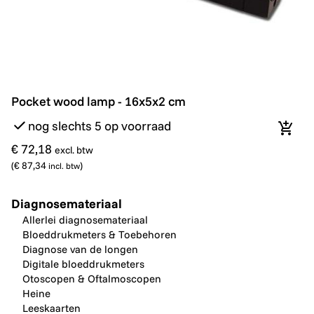
Pocket wood lamp - 16x5x2 cm
Pocket wood lamp - 16x5x2 cm
nog slechts 5 op voorraad
In wi
€ 72,18
excl. btw
(
€ 87,34
)
incl. btw
Diagnosemateriaal
Allerlei diagnosemateriaal
Bloeddrukmeters & Toebehoren
Diagnose van de longen
Digitale bloeddrukmeters
Otoscopen & Oftalmoscopen
Heine
Leeskaarten