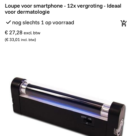
Loupe voor smartphone - 12x vergroting - Ideaal voor
Loupe voor smartphone - 12x vergroting - Ideaal
voor dermatologie
nog slechts 1 op voorraad
In wi
€ 27,28
excl. btw
(
€ 33,01
)
incl. btw