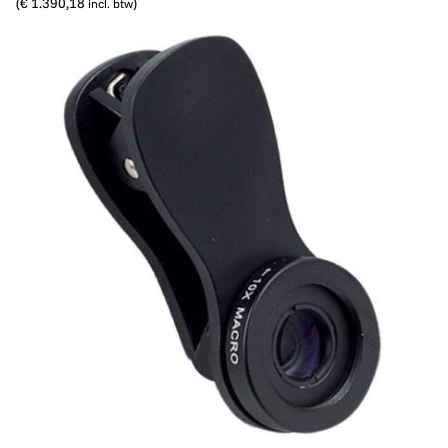
(
€ 1.390,18
)
incl. btw