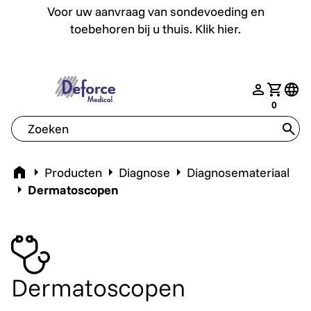
Voor uw aanvraag van sondevoeding en toebehoren bij u th
Voor uw aanvraag van sondevoeding en
toebehoren bij u thuis. Klik hier.
deforce.togglemenu
nav.login
Jouw w
tran
0
tran
Home
Producten
Diagnose
Diagnosemateriaal
Dermatoscopen
Dermatoscopen