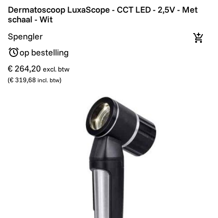
Dermatoscoop LuxaScope - CCT LED - 2,5V - Met schaa
Dermatoscoop LuxaScope - CCT LED - 2,5V - Met
schaal - Wit
Spengler
In wi
op bestelling
€ 264,20
excl. btw
(
€ 319,68
)
incl. btw