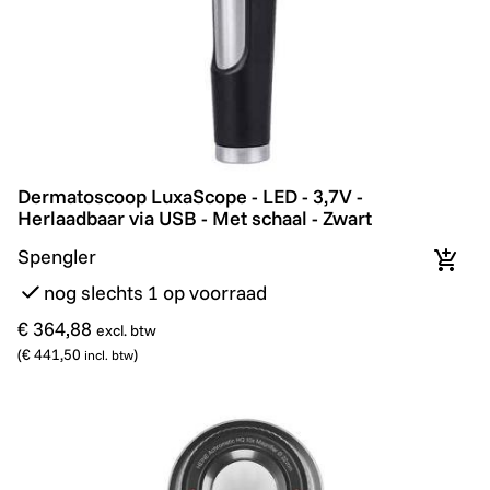
Dermatoscoop LuxaScope - LED - 3,7V - Herlaadbaar vi
Dermatoscoop LuxaScope - LED - 3,7V -
Herlaadbaar via USB - Met schaal - Zwart
Spengler
In wi
nog slechts 1 op voorraad
€ 364,88
excl. btw
(
€ 441,50
)
incl. btw