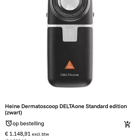
Heine Dermatoscoop DELTAone Standard edition (zwar
Heine Dermatoscoop DELTAone Standard edition
(zwart)
op bestelling
In wi
€ 1.148,91
excl. btw