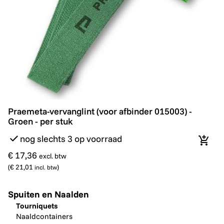
Praemeta-vervanglint (voor afbinder 015003) - Groen -
Praemeta-vervanglint (voor afbinder 015003) -
Groen - per stuk
nog slechts 3 op voorraad
In wi
€ 17,36
excl. btw
(
€ 21,01
)
incl. btw
Spuiten en Naalden
Tourniquets
Naaldcontainers