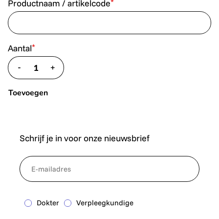
*
Productnaam / artikelcode
*
Aantal
-
+
translate.decrease
translate.increase
Toevoegen
Schrijf je in voor onze nieuwsbrief
*
NewsletterEmail
Dokter
Verpleegkundige