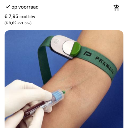
op voorraad
In wi
€ 7,95
excl. btw
(
€ 9,62
)
incl. btw