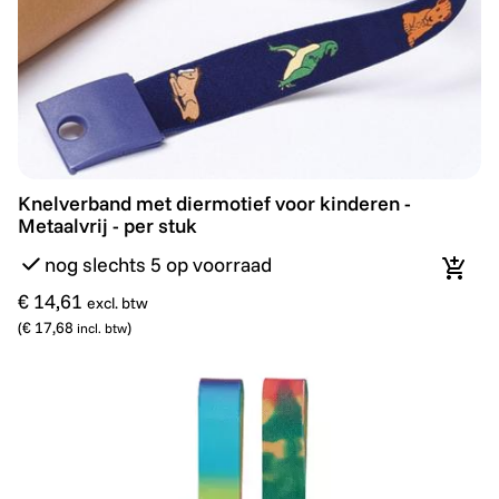
Knelverband met diermotief voor kinderen - Metaalvrij 
Knelverband met diermotief voor kinderen -
Metaalvrij - per stuk
nog slechts 5 op voorraad
In wi
€ 14,61
excl. btw
(
€ 17,68
)
incl. btw