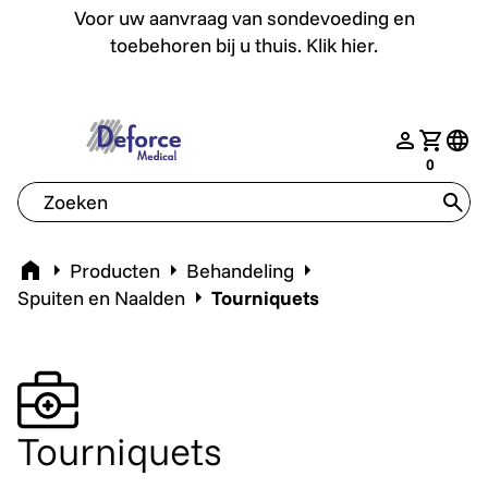
Voor uw aanvraag van sondevoeding en toebehoren bij u th
Voor uw aanvraag van sondevoeding en
toebehoren bij u thuis. Klik hier.
deforce.togglemenu
nav.login
Jouw w
tran
0
tran
Home
Producten
Behandeling
Spuiten en Naalden
Tourniquets
Tourniquets