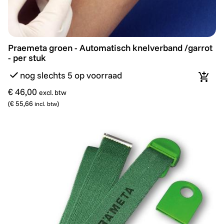
Praemeta groen - Automatisch knelverband /garrot - p
Praemeta groen - Automatisch knelverband /garrot
- per stuk
nog slechts 5 op voorraad
In wi
€ 46,00
excl. btw
(
€ 55,66
)
incl. btw