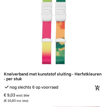
Knelverband met kunststof sluiting - Herfstkleuren - pe
Knelverband met kunststof sluiting - Herfstkleuren
- per stuk
nog slechts 6 op voorraad
In wi
€ 9,03
excl. btw
(
€ 10,93
)
incl. btw