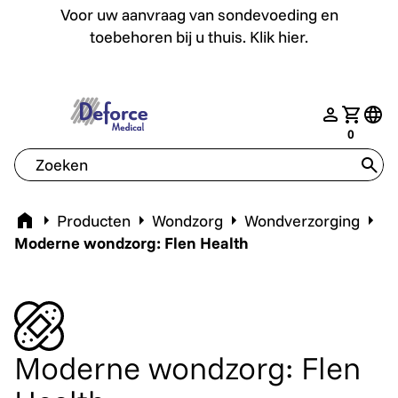
Voor uw aanvraag van sondevoeding en toebehoren bij u th
Voor uw aanvraag van sondevoeding en
toebehoren bij u thuis. Klik hier.
deforce.togglemenu
nav.login
Jouw w
tran
0
tran
Home
Producten
Wondzorg
Wondverzorging
Moderne wondzorg: Flen Health
Moderne wondzorg: Flen