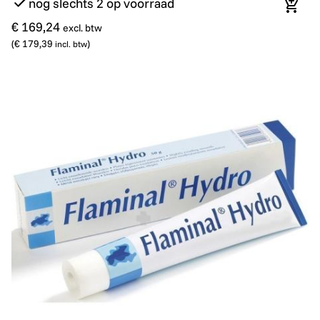
nog slechts 2 op voorraad
In wi
€ 169,24
excl. btw
(
€ 179,39
)
incl. btw