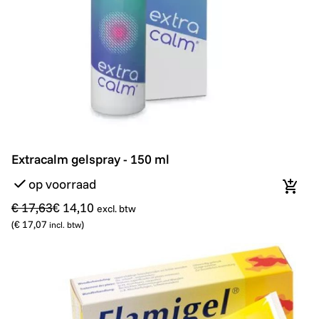
Extracalm gelspray - 150 ml
Promo
Extracalm gelspray - 150 ml
op voorraad
In wi
€ 17,63
€ 14,10
excl. btw
(
€ 17,07
)
incl. btw