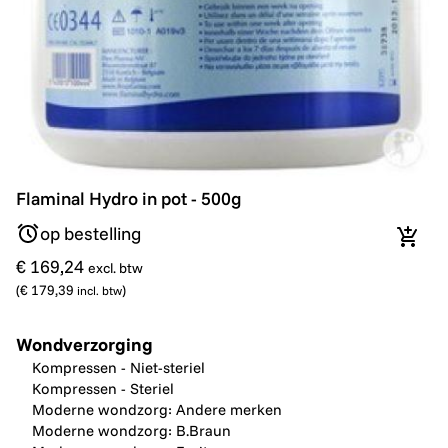
Flaminal Hydro in pot - 500g
Flaminal Hydro in pot - 500g
op bestelling
In wi
€ 169,24
excl. btw
(
€ 179,39
)
incl. btw
Wondverzorging
Kompressen - Niet-steriel
Kompressen - Steriel
Moderne wondzorg: Andere merken
Moderne wondzorg: B.Braun