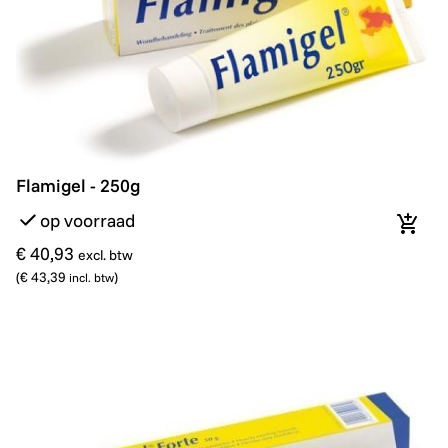
Flamigel - 250g
Flamigel - 250g
op voorraad
In wi
€ 40,93
excl. btw
(
€ 43,39
)
incl. btw