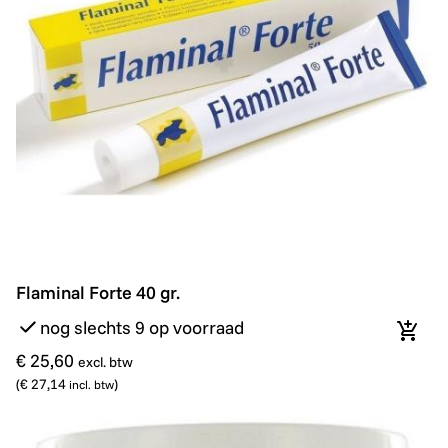
Flaminal Forte 40 gr.
Flaminal Forte 40 gr.
nog slechts 9 op voorraad
In wi
€ 25,60
excl. btw
(
€ 27,14
)
incl. btw