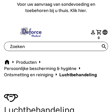
Voor uw aanvraag van sondevoeding en toebehoren bij u th
Voor uw aanvraag van sondevoeding en
toebehoren bij u thuis. Klik hier.
deforce.togglemenu
nav.login
Jouw w
tran
0
tran
Home
Producten
Persoonlijke bescherming & hygiëne
Ontsmetting en reiniging
Luchtbehandeling
Luchtbehandeling