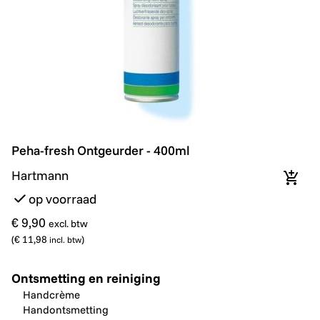
Peha-fresh Ontgeurder - 400ml
Peha-fresh Ontgeurder - 400ml
Hartmann
In wi
op voorraad
€ 9,90
excl. btw
(
€ 11,98
)
incl. btw
Ontsmetting en reiniging
Handcrème
Handontsmetting