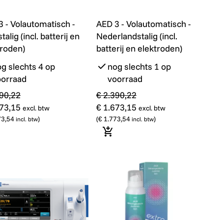
)
dstalig (incl. batterij en elektroden)
 - Volautomatisch - Franstalig (incl. batterij en elektroden
AED 3 - Volautomatisch - Nederlan
Promo
3 - Volautomatisch -
AED 3 - Volautomatisch -
talig (incl. batterij en
Nederlandstalig (incl.
troden)
batterij en elektroden)
g slechts 4 op
nog slechts 1 op
oorraad
voorraad
390,22
€ 2.390,22
673,15
€ 1.673,15
excl. btw
excl. btw
73,54
)
(
€ 1.773,54
)
incl. btw
incl. btw
 winkelmandje
In winkelmandje