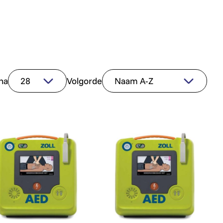
na
Volgorde