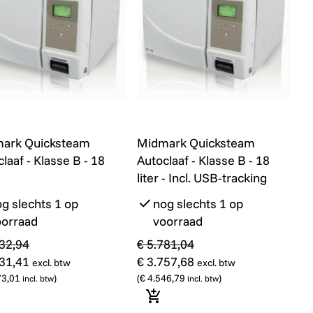
rbereiding op sterilisatie
rk Quicksteam Autoclaaf - Klasse B - 18 liter
Midmark Quicksteam Autoclaaf - K
Promo
ark Quicksteam
Midmark Quicksteam
laaf - Klasse B - 18
Autoclaaf - Klasse B - 18
liter - Incl. USB-tracking
g slechts 1 op
nog slechts 1 op
oorraad
voorraad
432,94
€ 5.781,04
531,41
€ 3.757,68
excl. btw
excl. btw
73,01
)
(
€ 4.546,79
)
incl. btw
incl. btw
 winkelmandje
In winkelmandje