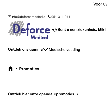
Voor uw aanvraag van sondevoeding en toebehoren bij u th
Voor uw
info@deforcemedical.eu
051 311 911
Bent u een ziekenhuis, klik h
Ontdek ons gamma
Medische voeding
Home
Promoties
Ontdek hier onze opendeurpromoties