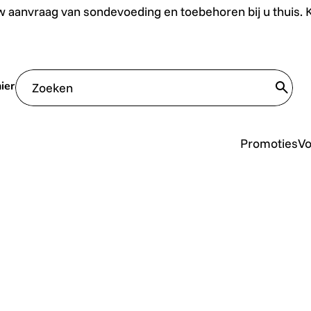
uis. Klik hier.
 aanvraag van sondevoeding en toebehoren bij u thuis. Kl
ier
trans
Promoties
V