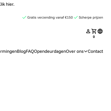
ik hier.
Gratis verzending vanaf €150
Scherpe prijzen
late.search
nav.login
Jouw win
transl
0
ormingen
Blog
FAQ
Opendeurdagen
Over ons
Contact