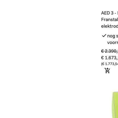
AED 3 - 
Promo
AED 3 -
Franstali
elektro
nog s
voor
€ 2.390
€ 1.673
(
€ 1.773,5
In wi