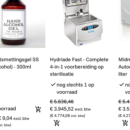
smettingsgel SS (70% Alcohol) - 300ml
Hydriade Fast - Complete 4-in-1 voo
Promo
Midma
Promo
smettingsgel SS
Hydriade Fast - Complete
Midm
cohol) - 300ml
4-in-1 voorbereiding op
Autoc
sterilisatie
liter
nog slechts 1 op
no
voorraad
v
€ 5.636,46
€ 5.
oorraad
€ 3.945,52
€ 3.
excl. btw
In winkelmandje
(
€ 4.774,08
)
(
€ 4.2
incl. btw
€ 9,04
excl. btw
)
In winkelmandje
In
cl. btw