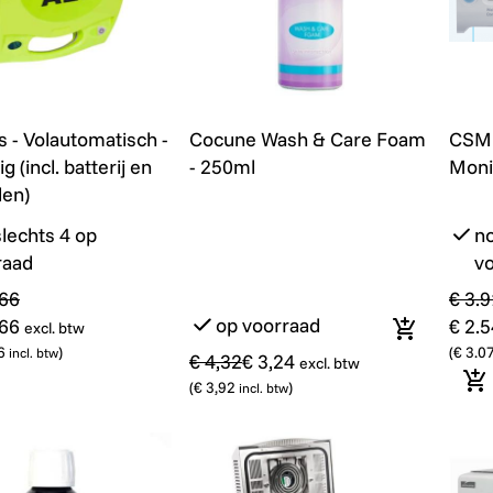
 - Volautomatisch - Franstalig (incl. batterij en elektroden
Cocune Wash & Care Foam - 250m
Promo
CSM 
Promo
s - Volautomatisch -
Cocune Wash & Care Foam
CSM 
g (incl. batterij en
- 250ml
Moni
den)
lechts 4 op
no
raad
v
,66
€ 3.
op voorraad
,66
€ 2.
excl. btw
In winkel
6
)
(
€ 3.0
incl. btw
€ 4,32
€ 3,24
excl. btw
(
€ 3,92
)
nkelmandje
In
incl. btw