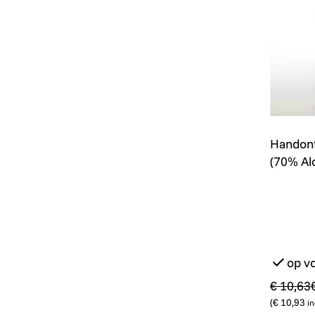
Handont
Promo
Handont
(70% Al
op v
€ 10,63
(
€ 10,93
in