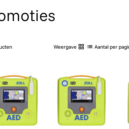
omoties
ucten
Weergave
Aantal per pagi