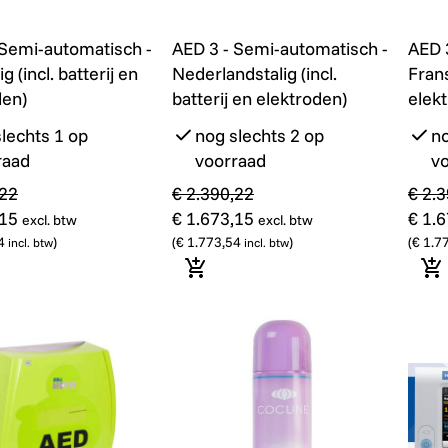
Semi-automatisch - Franstalig (incl. batterij en elektroden
AED 3 - Semi-automatisch - Nederlan
Promo
AED 3
Promo
 Semi-automatisch -
AED 3 - Semi-automatisch -
AED 
g (incl. batterij en
Nederlandstalig (incl.
Frans
den)
batterij en elektroden)
elek
lechts 1 op
nog slechts 2 op
no
raad
voorraad
v
,22
€ 2.390,22
€ 2.
,15
€ 1.673,15
€ 1.
excl. btw
excl. btw
4
)
(
€ 1.773,54
)
(
€ 1.7
incl. btw
incl. btw
nkelmandje
In winkelmandje
In