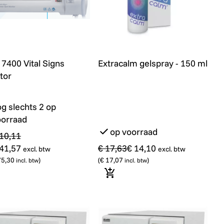
)
l
7400 Vital Signs Monitor
Extracalm gelspray - 150 ml
Promo
7400 Vital Signs
Extracalm gelspray - 150 ml
tor
g slechts 2 op
oorraad
op voorraad
910,11
541,57
€ 17,63
€ 14,10
excl. btw
excl. btw
mandje
75,30
)
(
€ 17,07
)
incl. btw
incl. btw
 winkelmandje
In winkelmandje