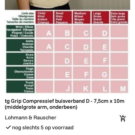
tg Grip Compressief buisverband D - 7,5cm x 10m (mi
tg Grip Compressief buisverband D - 7,5cm x 10m
(middelgrote arm, onderbeen)
Lohmann & Rauscher
In wi
nog slechts 5 op voorraad