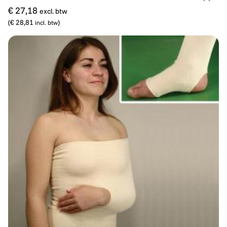
In wi
€ 27,18
excl. btw
(
€ 28,81
)
incl. btw