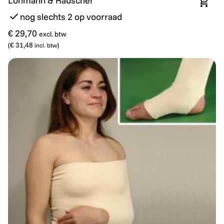
Lohmann & Rauscher
In wi
nog slechts 2 op voorraad
€ 29,70
excl. btw
(
€ 31,48
)
incl. btw