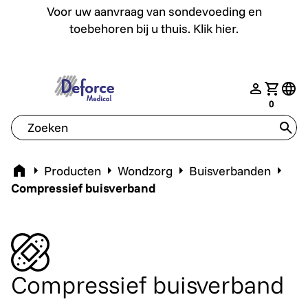
Voor uw aanvraag van sondevoeding en toebehoren bij u th
Voor uw aanvraag van sondevoeding en
toebehoren bij u thuis. Klik hier.
deforce.togglemenu
nav.login
Jouw w
tran
0
tran
Home
Producten
Wondzorg
Buisverbanden
Compressief buisverband
Compressief buisverband