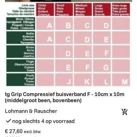
tg Grip Compressief buisverband F - 10cm x 10m (mid
tg Grip Compressief buisverband F - 10cm x 10m
(middelgroot been, bovenbeen)
Lohmann & Rauscher
In wi
nog slechts 4 op voorraad
€ 27,60
excl. btw