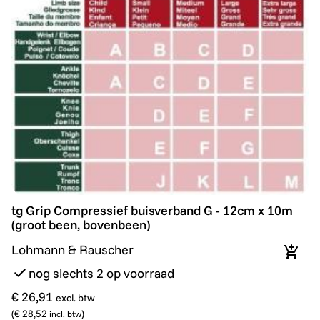
tg Grip Compressief buisverband G - 12cm x 10m (gro
tg Grip Compressief buisverband G - 12cm x 10m
(groot been, bovenbeen)
Lohmann & Rauscher
In wi
nog slechts 2 op voorraad
€ 26,91
excl. btw
(
€ 28,52
)
incl. btw