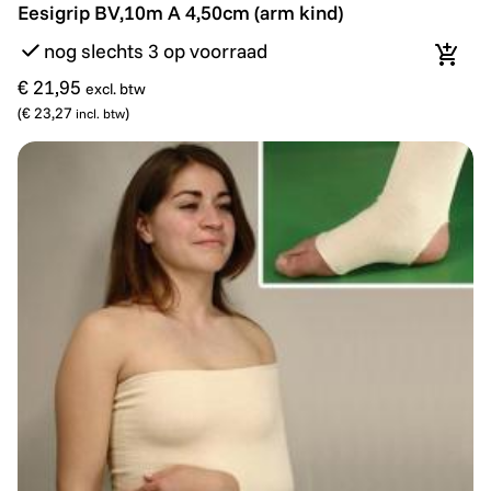
Eesigrip BV,10m A 4,50cm (arm kind)
Eesigrip BV,10m A 4,50cm (arm kind)
nog slechts 3 op voorraad
In wi
€ 21,95
excl. btw
(
€ 23,27
)
incl. btw