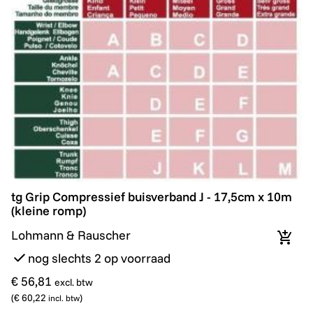
tg Grip Compressief buisverband J - 17,5cm x 10m (kl
tg Grip Compressief buisverband J - 17,5cm x 10m
(kleine romp)
Lohmann & Rauscher
In wi
nog slechts 2 op voorraad
€ 56,81
excl. btw
(
€ 60,22
)
incl. btw