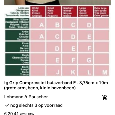
tg Grip Compressief buisverband E - 8,75cm x 10m (gr
tg Grip Compressief buisverband E - 8,75cm x 10m
(grote arm, been, klein bovenbeen)
Lohmann & Rauscher
In wi
nog slechts 3 op voorraad
€ 20,41
excl. btw