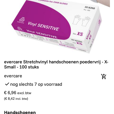
evercare Stretchvinyl handschoenen poedervrij - X-Sma
evercare Stretchvinyl handschoenen poedervrij - X-
Small - 100 stuks
evercare
In wi
nog slechts 7 op voorraad
€ 6,96
excl. btw
(
€ 8,42
)
incl. btw
Handschoenen