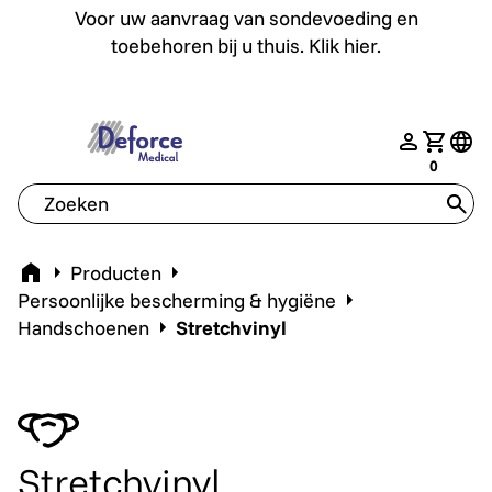
Voor uw aanvraag van sondevoeding en toebehoren bij u th
Voor uw aanvraag van sondevoeding en
toebehoren bij u thuis. Klik hier.
deforce.togglemenu
nav.login
Jouw w
tran
0
tran
Home
Producten
Persoonlijke bescherming & hygiëne
Handschoenen
Stretchvinyl
Stretchvinyl