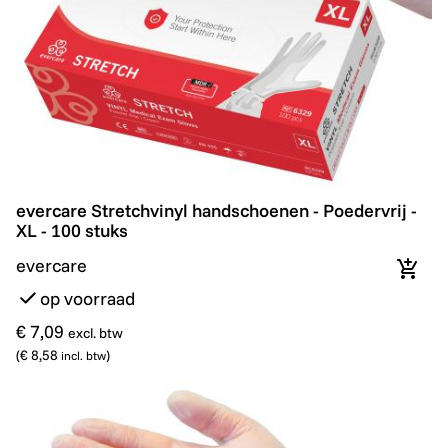
evercare Stretchvinyl handschoenen - Poedervrij - XL -
evercare Stretchvinyl handschoenen - Poedervrij -
XL - 100 stuks
evercare
In wi
op voorraad
€ 7,09
excl. btw
(
€ 8,58
)
incl. btw