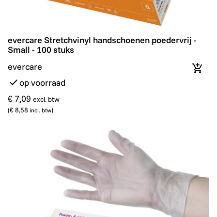
evercare Stretchvinyl handschoenen poedervrij - Small
evercare Stretchvinyl handschoenen poedervrij -
Small - 100 stuks
evercare
In wi
op voorraad
€ 7,09
excl. btw
(
€ 8,58
)
incl. btw