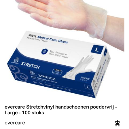
evercare Stretchvinyl handschoenen poedervrij - Large
evercare Stretchvinyl handschoenen poedervrij -
Large - 100 stuks
evercare
In wi