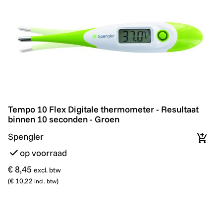
Tempo 10 Flex Digitale thermometer - Resultaat binn
Tempo 10 Flex Digitale thermometer - Resultaat
binnen 10 seconden - Groen
Spengler
In wi
op voorraad
€ 8,45
excl. btw
(
€ 10,22
)
incl. btw