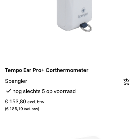
Tempo Ear Pro+ Oorthermometer
Tempo Ear Pro+ Oorthermometer
Spengler
In wi
nog slechts 5 op voorraad
€ 153,80
excl. btw
(
€ 186,10
)
incl. btw