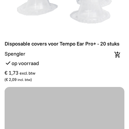
Disposable covers voor Tempo Ear Pro+ - 20 stuks
Disposable covers voor Tempo Ear Pro+ - 20 stuks
Spengler
In wi
op voorraad
€ 1,73
excl. btw
(
€ 2,09
)
incl. btw