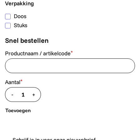
Verpakking
Doos
Stuks
Snel bestellen
*
Productnaam / artikelcode
*
Aantal
-
+
translate.decrease
translate.increase
Toevoegen
Schrijf je in voor onze nieuwsbrief