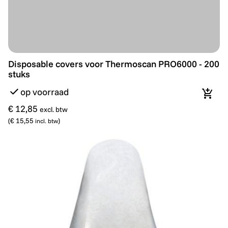
Disposable covers voor Thermoscan PRO6000 - 200 s
Disposable covers voor Thermoscan PRO6000 - 200
stuks
op voorraad
In wi
€ 12,85
excl. btw
(
€ 15,55
)
incl. btw