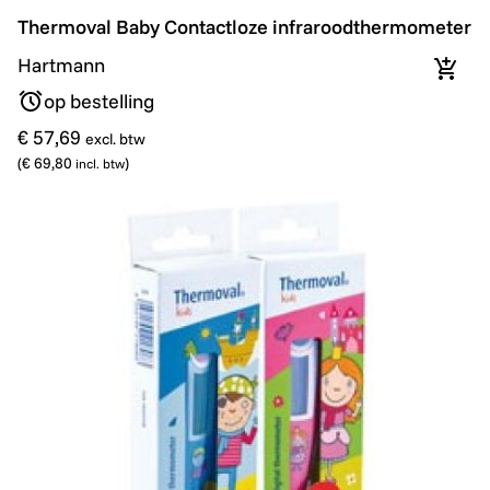
Thermoval Baby Contactloze infraroodthermometer
Thermoval Baby Contactloze infraroodthermometer
Hartmann
In wi
op bestelling
€ 57,69
excl. btw
(
€ 69,80
)
incl. btw