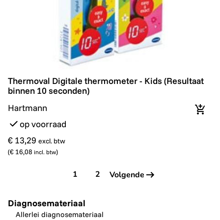
Thermoval Digitale thermometer - Kids (Resultaat bin
Thermoval Digitale thermometer - Kids (Resultaat
binnen 10 seconden)
Hartmann
In wi
op voorraad
€ 13,29
excl. btw
(
€ 16,08
)
incl. btw
1
2
Volgende
Diagnosemateriaal
Allerlei diagnosemateriaal