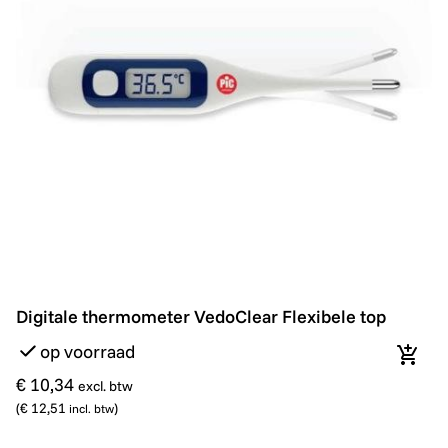
Digitale thermometer VedoClear Flexibele top
Digitale thermometer VedoClear Flexibele top
op voorraad
In wi
€ 10,34
excl. btw
(
€ 12,51
)
incl. btw