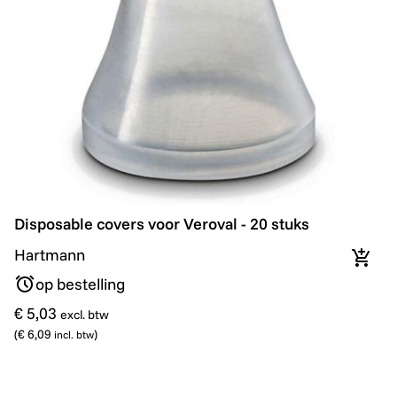
Disposable covers voor Veroval - 20 stuks
Disposable covers voor Veroval - 20 stuks
Hartmann
In wi
op bestelling
€ 5,03
excl. btw
(
€ 6,09
)
incl. btw