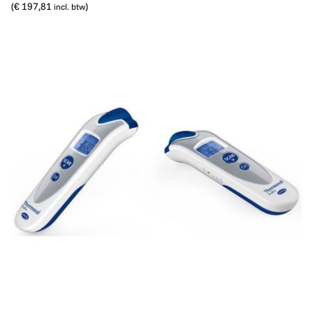
(
€ 197,81
)
incl. btw