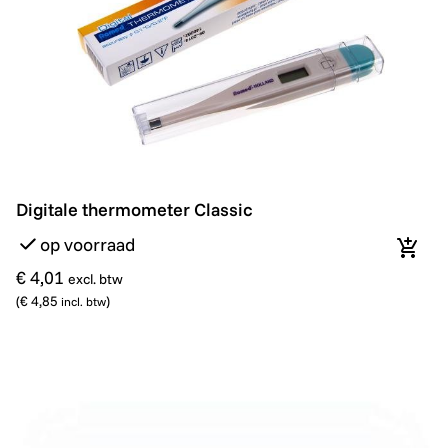
Digitale thermometer Classic
Digitale thermometer Classic
op voorraad
In wi
€ 4,01
excl. btw
(
€ 4,85
)
incl. btw