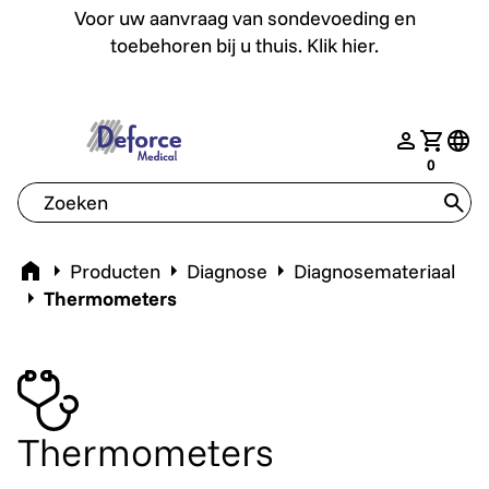
Voor uw aanvraag van sondevoeding en toebehoren bij u th
Voor uw aanvraag van sondevoeding en
toebehoren bij u thuis. Klik hier.
deforce.togglemenu
nav.login
Jouw w
tran
0
tran
Home
Producten
Diagnose
Diagnosemateriaal
Thermometers
Thermometers