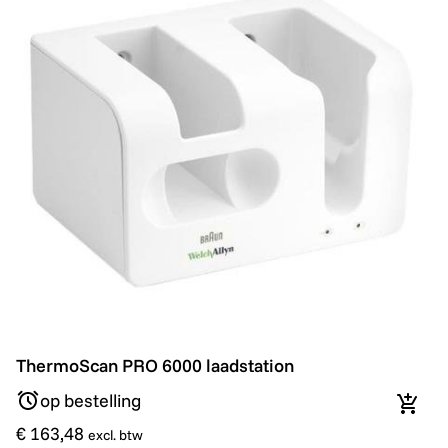
ThermoScan PRO 6000 laadstation
ThermoScan PRO 6000 laadstation
op bestelling
In wi
€ 163,48
excl. btw