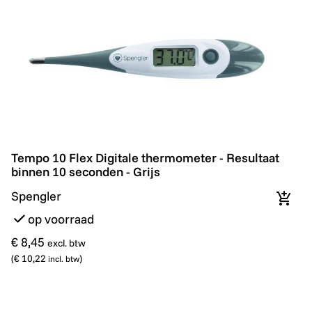
Tempo 10 Flex Digitale thermometer - Resultaat binnen
Tempo 10 Flex Digitale thermometer - Resultaat
binnen 10 seconden - Grijs
Spengler
In wi
op voorraad
€ 8,45
excl. btw
(
€ 10,22
)
incl. btw