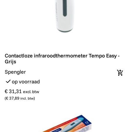
Contactloze infraroodthermometer Tempo Easy - Grijs
Contactloze infraroodthermometer Tempo Easy -
Grijs
Spengler
In wi
op voorraad
€ 31,31
excl. btw
(
€ 37,89
)
incl. btw