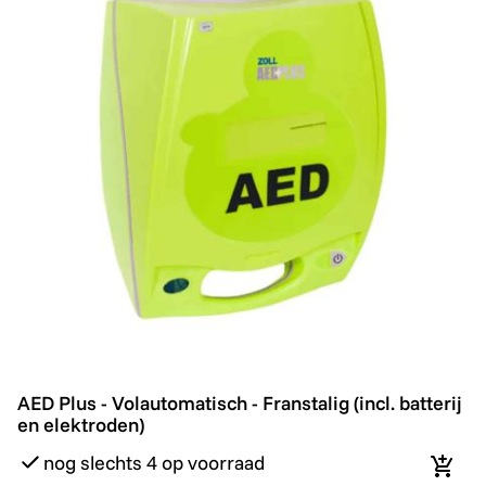
AED Plus - Volautomatisch - Franstalig (incl. batterij en
Promo
AED Plus - Volautomatisch - Franstalig (incl. batterij
en elektroden)
nog slechts 4 op voorraad
In wi