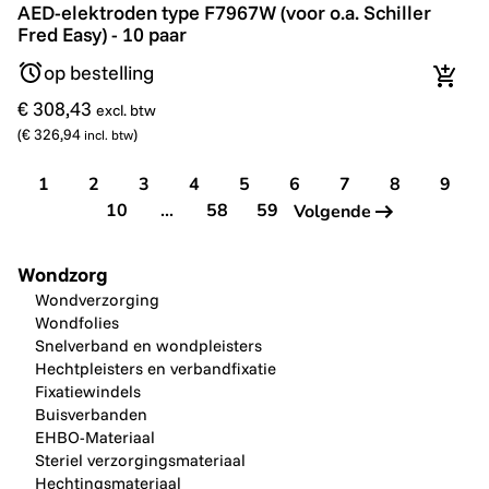
AED-elektroden type F7967W (voor o.a. Schiller Fred Ea
AED-elektroden type F7967W (voor o.a. Schiller
Fred Easy) - 10 paar
op bestelling
In wi
€ 308,43
excl. btw
(
€ 326,94
)
incl. btw
1
2
3
4
5
6
7
8
9
10
...
58
59
Volgende
Wondzorg
Wondverzorging
Wondfolies
Snelverband en wondpleisters
Hechtpleisters en verbandfixatie
Fixatiewindels
Buisverbanden
EHBO-Materiaal
Steriel verzorgingsmateriaal
Hechtingsmateriaal