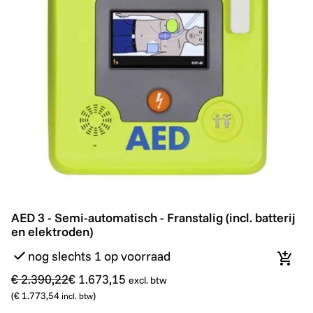
AED 3 - Semi-automatisch - Franstalig (incl. batterij en
Promo
AED 3 - Semi-automatisch - Franstalig (incl. batterij
en elektroden)
nog slechts 1 op voorraad
In wi
€ 2.390,22
€ 1.673,15
excl. btw
(
€ 1.773,54
)
incl. btw