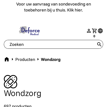
Voor uw aanvraag van sondevoeding en toebehoren bij u th
Voor uw aanvraag van sondevoeding en
toebehoren bij u thuis. Klik hier.
deforce.togglemenu
nav.login
Jouw w
tran
0
tran
Home
Producten
Wondzorg
Wondzorg
697 producten