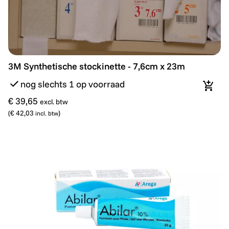
3M Synthetische stockinette - 7,6cm x 23m
3M Synthetische stockinette - 7,6cm x 23m
nog slechts 1 op voorraad
In wi
€ 39,65
excl. btw
(
€ 42,03
)
incl. btw