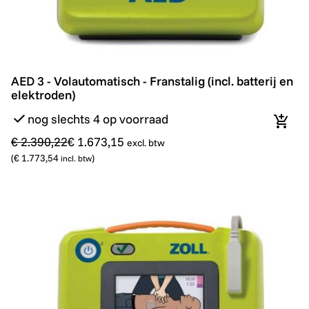
AED 3 - Volautomatisch - Franstalig (incl. batterij en el
Promo
AED 3 - Volautomatisch - Franstalig (incl. batterij en
elektroden)
nog slechts 4 op voorraad
In wi
€ 2.390,22
€ 1.673,15
excl. btw
(
€ 1.773,54
)
incl. btw