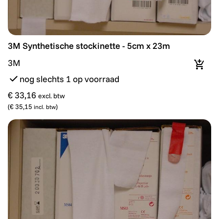
3M Synthetische stockinette - 5cm x 23m
3M Synthetische stockinette - 5cm x 23m
3M
In wi
nog slechts 1 op voorraad
€ 33,16
excl. btw
(
€ 35,15
)
incl. btw