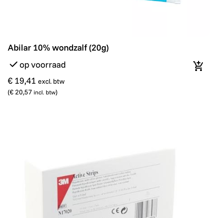
Abilar 10% wondzalf (20g)
Abilar 10% wondzalf (20g)
op voorraad
In wi
€ 19,41
excl. btw
(
€ 20,57
)
incl. btw