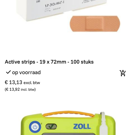
Active strips - 19 x 72mm - 100 stuks
Active strips - 19 x 72mm - 100 stuks
op voorraad
In wi
€ 13,13
excl. btw
(
€ 13,92
)
incl. btw