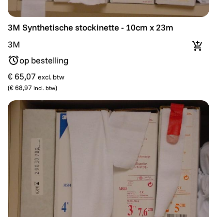
3M Synthetische stockinette - 10cm x 23m
3M Synthetische stockinette - 10cm x 23m
3M
In wi
op bestelling
€ 65,07
excl. btw
(
€ 68,97
)
incl. btw