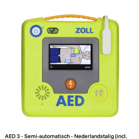
AED 3 - Semi-automatisch - Nederlandstalig (incl. batter
Promo
AED 3 - Semi-automatisch - Nederlandstalig (incl.