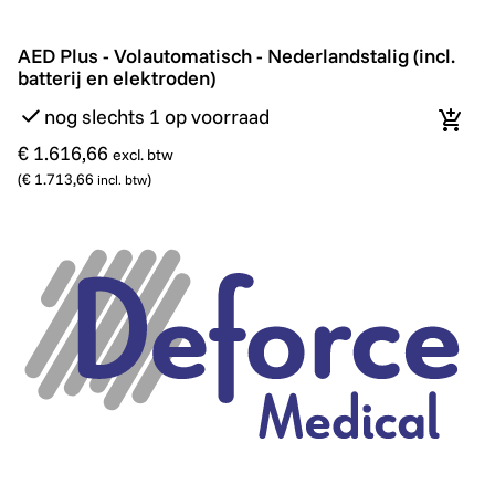
AED Plus - Volautomatisch - Nederlandstalig (incl. batte
AED Plus - Volautomatisch - Nederlandstalig (incl.
batterij en elektroden)
nog slechts 1 op voorraad
In wi
€ 1.616,66
excl. btw
(
€ 1.713,66
)
incl. btw