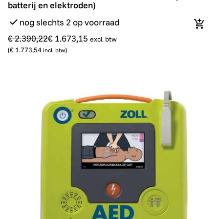
batterij en elektroden)
nog slechts 2 op voorraad
In wi
€ 2.390,22
€ 1.673,15
excl. btw
(
€ 1.773,54
)
incl. btw