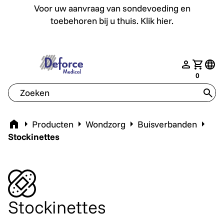
Voor uw aanvraag van sondevoeding en toebehoren bij u th
Voor uw aanvraag van sondevoeding en
toebehoren bij u thuis. Klik hier.
deforce.togglemenu
nav.login
Jouw w
tran
0
tran
Home
Producten
Wondzorg
Buisverbanden
Stockinettes
Stockinettes