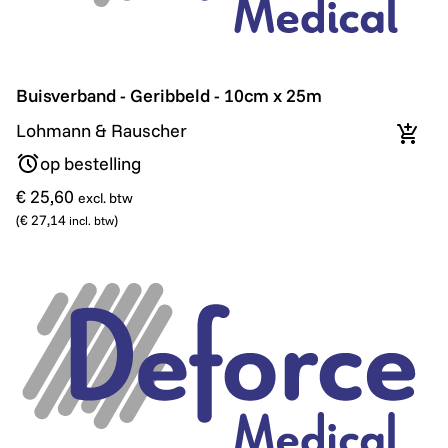
Buisverband - Geribbeld - 10cm x 25m
Buisverband - Geribbeld - 10cm x 25m
Lohmann & Rauscher
In wi
op bestelling
€ 25,60
excl. btw
(
€ 27,14
)
incl. btw