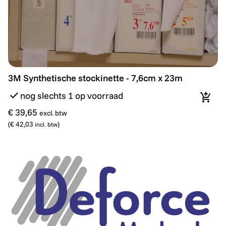
3M Synthetische stockinette - 7,6cm x 23m
3M Synthetische stockinette - 7,6cm x 23m
nog slechts 1 op voorraad
In wi
€ 39,65
excl. btw
(
€ 42,03
)
incl. btw