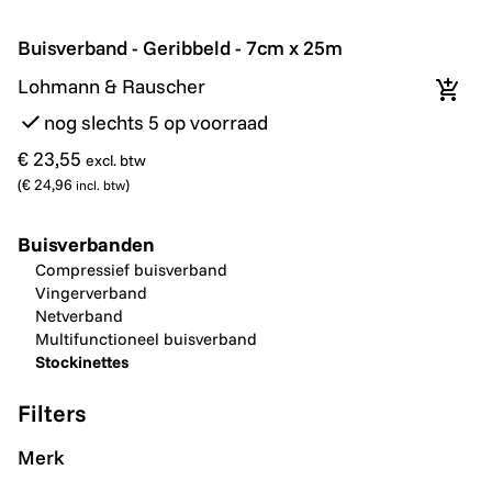
Buisverband - Geribbeld - 7cm x 25m
Buisverband - Geribbeld - 7cm x 25m
Lohmann & Rauscher
In wi
nog slechts 5 op voorraad
€ 23,55
excl. btw
(
€ 24,96
)
incl. btw
Buisverbanden
Compressief buisverband
Vingerverband
Netverband
Multifunctioneel buisverband
Stockinettes
Filters
Merk