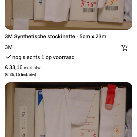
3M Synthetische stockinette - 5cm x 23m
3M Synthetische stockinette - 5cm x 23m
3M
In wi
nog slechts 1 op voorraad
€ 33,16
excl. btw
(
€ 35,15
)
incl. btw