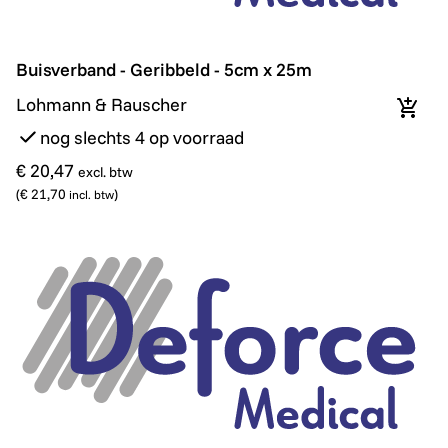
Buisverband - Geribbeld - 5cm x 25m
Buisverband - Geribbeld - 5cm x 25m
Lohmann & Rauscher
In wi
nog slechts 4 op voorraad
€ 20,47
excl. btw
(
€ 21,70
)
incl. btw