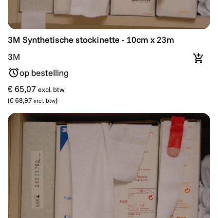
3M Synthetische stockinette - 10cm x 23m
3M Synthetische stockinette - 10cm x 23m
3M
In wi
op bestelling
€ 65,07
excl. btw
(
€ 68,97
)
incl. btw