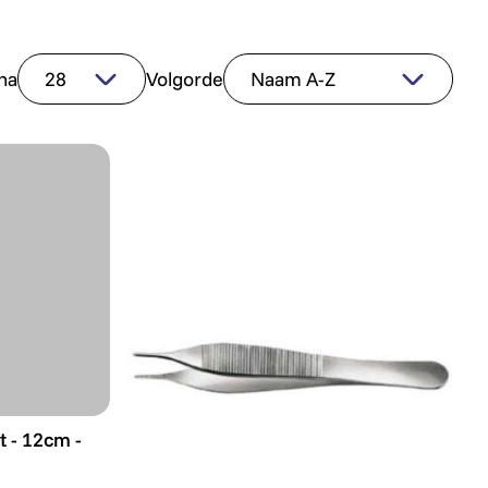
na
Volgorde
t - 12cm - Premium Label
t - 12cm -