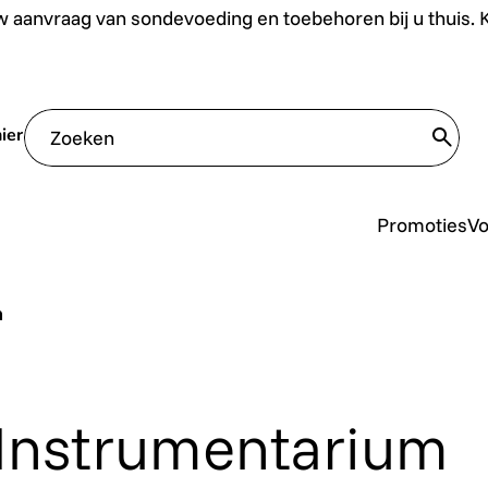
uis. Klik hier.
 aanvraag van sondevoeding en toebehoren bij u thuis. Kl
ier
trans
Promoties
V
m
Instrumentarium