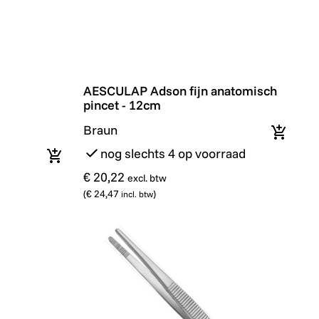
AESCULAP Adson fijn anatomisch pincet 
AESCULAP Adson fijn anatomisch
pincet - 12cm
Braun
In wink
nog slechts 4 op voorraad
In winkelmandje
€ 20,22
excl. btw
(
€ 24,47
)
incl. btw