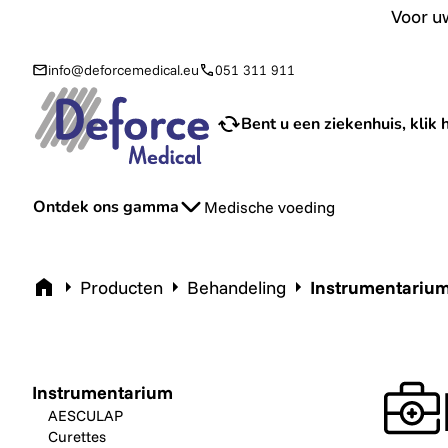
Voor uw aanvraag van sondevoeding en toebehoren bij u th
Voor uw
info@deforcemedical.eu
051 311 911
Bent u een ziekenhuis, klik h
Ontdek ons gamma
Medische voeding
Home
Producten
Behandeling
Instrumentariu
Instrumentarium
AESCULAP
Curettes