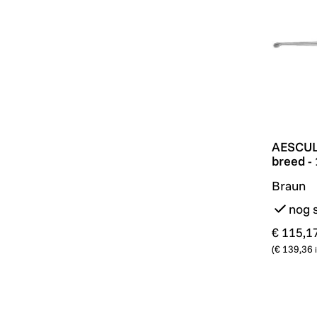
AESCULA
AESCULA
breed -
Braun
nog 
€ 115,1
(
€ 139,36