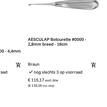
AESCULAP Botcurette #0000 - 2,8mm bre
AESCULAP Botcurette #0000 -
2,8mm breed - 18cm
0 - 4,4mm breed - 18cm
00 - 4,4mm
Braun
In winkelmandje
In wink
raad
nog slechts 3 op voorraad
€ 115,17
excl. btw
(
€ 139,36
)
incl. btw