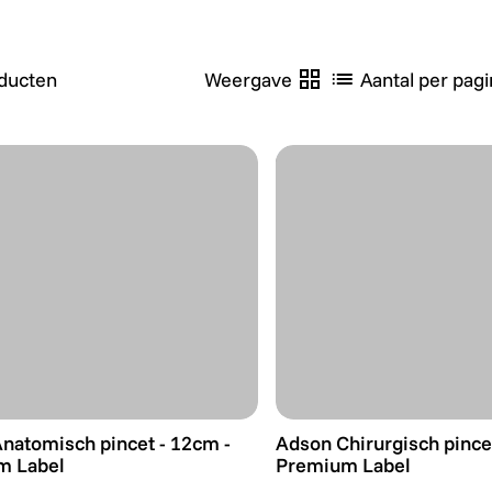
ducten
Weergave
Aantal per pagi
natomisch pincet - 12cm - Premium Label
Adson Chirurgisch pince
natomisch pincet - 12cm -
Adson Chirurgisch pince
m Label
Premium Label