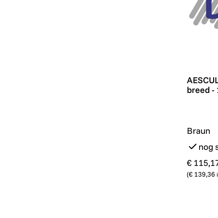
AESCULA
AESCULA
breed -
Braun
nog 
€ 115,1
(
€ 139,36