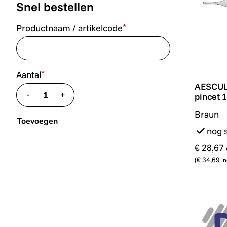
Snel bestellen
*
Productnaam / artikelcode
*
Aantal
AESCULA
AESCULA
-
+
pincet 
translate.decrease
translate.increase
Braun
Toevoegen
nog 
€ 28,67
(
€ 34,69
in