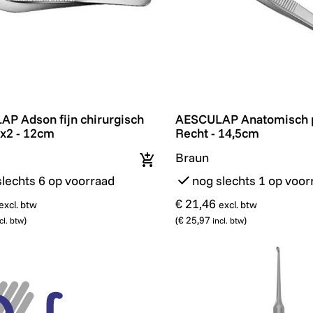
P Adson fijn chirurgisch pincet 1x2 - 12cm
AESCULAP Anatomisch pi
P Adson fijn chirurgisch
AESCULAP Anatomisch p
1x2 - 12cm
Recht - 14,5cm
Braun
In winkelmandje
slechts 6 op voorraad
nog slechts 1 op voor
€ 21,46
excl. btw
excl. btw
)
(
€ 25,97
)
cl. btw
incl. btw