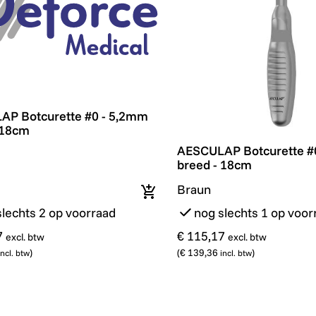
P Botcurette #0 - 5,2mm breed - 18cm
P Botcurette #0 - 5,2mm
 18cm
AESCULAP Botcurette #0
AESCULAP Botcurette #
breed - 18cm
Braun
In winkelmandje
slechts 2 op voorraad
nog slechts 1 op voor
7
€ 115,17
excl. btw
excl. btw
)
(
€ 139,36
)
incl. btw
incl. btw