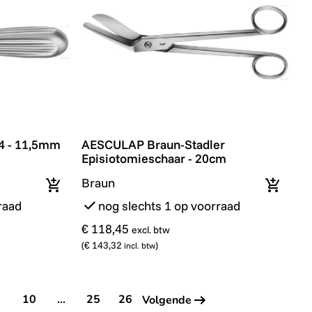
 - 11,5mm breed - 18cm
AESCULAP Braun-Stadler Episiotomiesch
4 - 11,5mm
AESCULAP Braun-Stadler
Episiotomieschaar - 20cm
Braun
In winkelmandje
In wink
raad
nog slechts 1 op voorraad
€ 118,45
excl. btw
(
€ 143,32
)
incl. btw
9
10
...
25
26
Volgende