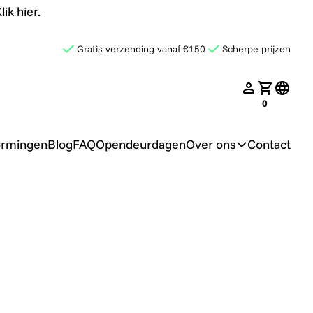
ik hier.
Gratis verzending vanaf €150
Scherpe prijzen
late.search
nav.login
Jouw win
transl
0
ormingen
Blog
FAQ
Opendeurdagen
Over ons
Contact