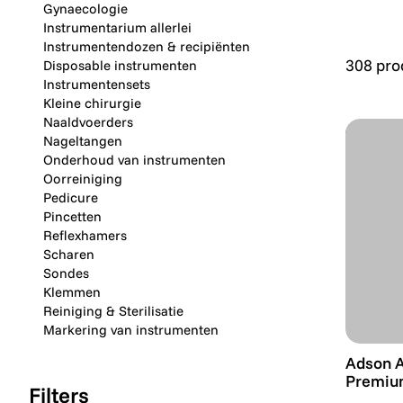
Gynaecologie
Instrumentarium allerlei
Instrumentendozen & recipiënten
308 pro
Disposable instrumenten
Instrumentensets
Kleine chirurgie
Naaldvoerders
Nageltangen
Onderhoud van instrumenten
Oorreiniging
Pedicure
Pincetten
Reflexhamers
Scharen
Sondes
Klemmen
Reiniging & Sterilisatie
Markering van instrumenten
Adson A
Adson A
Premiu
Filters