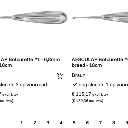
P Botcurette #1 - 6,8mm breed - 18cm
AESCULAP Botcurette #4
P Botcurette #1 - 6,8mm
AESCULAP Botcurette #
 18cm
breed - 18cm
Braun
In winkelmandje
slechts 3 op voorraad
nog slechts 1 op voor
7
€ 115,17
excl. btw
excl. btw
)
(
€ 139,36
)
incl. btw
incl. btw
1
2
3
4
5
6
7
8