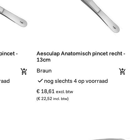
ncet - Recht - 14,5cm
Aesculap Anatomisch pincet recht - 13cm
incet -
Aesculap Anatomisch pincet recht -
13cm
Braun
In winkelmandje
In wink
raad
nog slechts 4 op voorraad
€ 18,61
excl. btw
(
€ 22,52
)
incl. btw