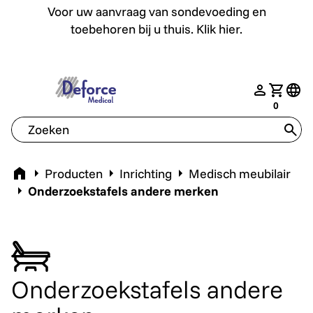
Voor uw aanvraag van sondevoeding en toebehoren bij u th
Voor uw aanvraag van sondevoeding en
toebehoren bij u thuis. Klik hier.
deforce.togglemenu
nav.login
Jouw w
tran
0
tran
Home
Producten
Inrichting
Medisch meubilair
Onderzoekstafels andere merken
Onderzoekstafels andere