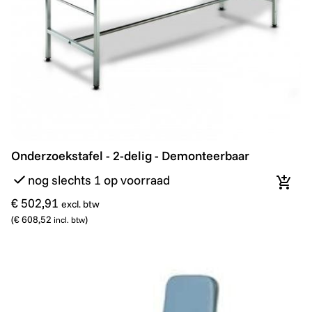
Onderzoekstafel - 2-delig - Demonteerbaar
Onderzoekstafel - 2-delig - Demonteerbaar
nog slechts 1 op voorraad
In wi
€ 502,91
excl. btw
(
€ 608,52
)
incl. btw