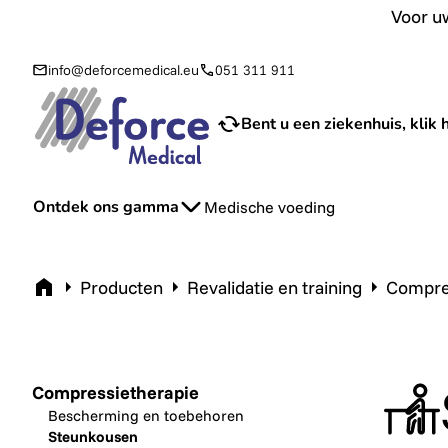
Voor uw aanvraag van sondevoeding en toebehoren bij u th
Voor uw
info@deforcemedical.eu
051 311 911
Bent u een ziekenhuis, klik h
Ontdek ons gamma
Medische voeding
Home
Producten
Revalidatie en training
Compre
Compressietherapie
Bescherming en toebehoren
Steunkousen