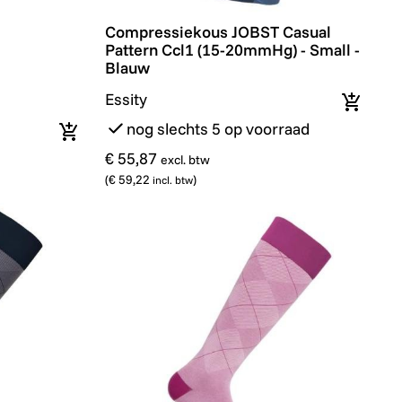
Compressiekous JOBST Casual Pattern Cc
Compressiekous JOBST Casual
Pattern Ccl1 (15-20mmHg) - Small -
Blauw
Essity
In wink
nog slechts 5 op voorraad
In winkelmandje
€ 55,87
excl. btw
(
€ 59,22
)
incl. btw