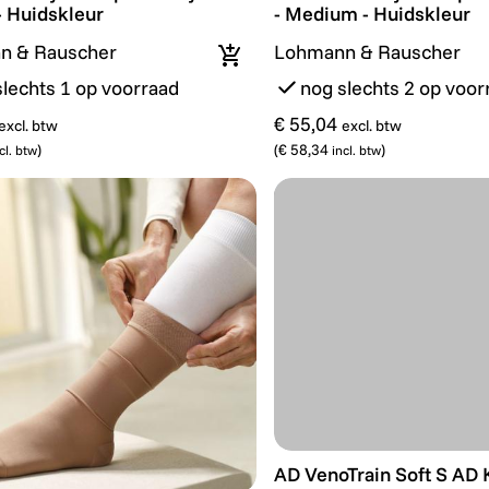
- Huidskleur
- Medium - Huidskleur
n & Rauscher
Lohmann & Rauscher
In winkelmandje
slechts 1 op voorraad
nog slechts 2 op voor
€ 55,04
excl. btw
excl. btw
)
(
€ 58,34
)
cl. btw
incl. btw
AD VenoTrain Soft S AD K
AD VenoTrain Soft S AD 