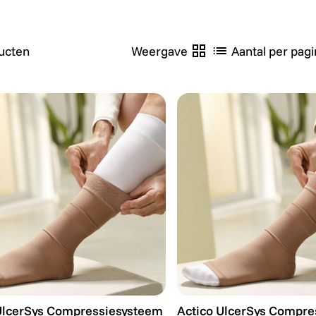
ucten
Weergave
Aantal per pagi
UlcerSys Compressiesysteem - Large - Huidskleur
Actico UlcerSys Compres
UlcerSys Compressiesysteem
Actico UlcerSys Compre