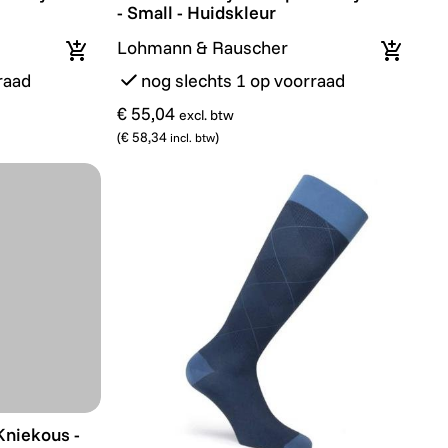
- Small - Huidskleur
Lohmann & Rauscher
In winkelmandje
In wink
raad
nog slechts 1 op voorraad
€ 55,04
excl. btw
(
€ 58,34
)
incl. btw
niekous - Ccl2
Kniekous -