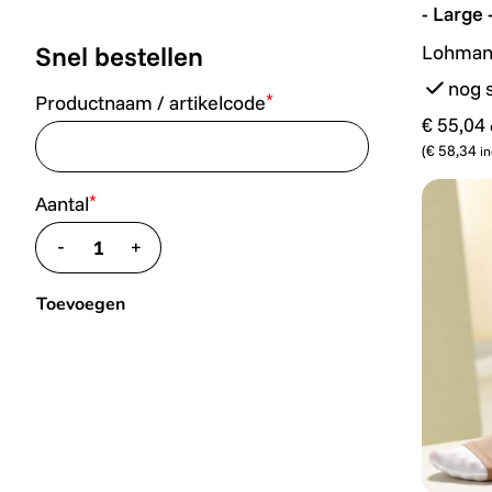
- Large 
Snel bestellen
Lohman
nog 
*
Productnaam / artikelcode
€ 55,04
(
€ 58,34
in
*
Aantal
-
+
translate.decrease
translate.increase
Toevoegen