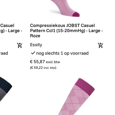
e - Blauw
suel Pattern Ccl1 (15-20mmHg) - Large - Grijs
Compressiekous JOBST Casuel Pattern Cc
Casuel
Compressiekous JOBST Casuel
) - Large -
Pattern Ccl1 (15-20mmHg) - Large -
Roze
Essity
In winkelmandje
In wink
raad
nog slechts 1 op voorraad
€ 55,87
excl. btw
(
€ 59,22
)
incl. btw