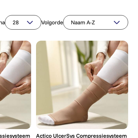
na
Volgorde
siesysteem - Medium - Huidskleur
Actico UlcerSys Compressiesysteem - Sma
ssiesysteem
Actico UlcerSys Compressiesysteem