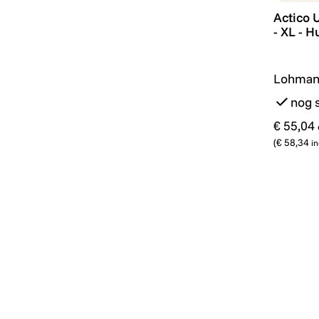
Actico 
Actico 
- XL - H
Lohman
nog 
€ 55,04
(
€ 58,34
in