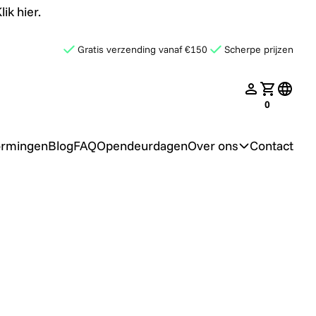
ik hier.
Gratis verzending vanaf €150
Scherpe prijzen
late.search
nav.login
Jouw win
transl
0
ormingen
Blog
FAQ
Opendeurdagen
Over ons
Contact