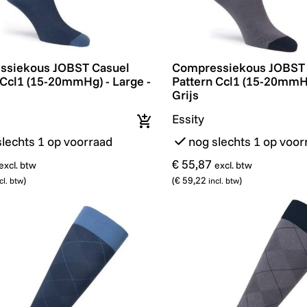
siekous JOBST Casuel Pattern Ccl1 (15-20mmHg) - Larg
Compressiekous JOBST Ca
ssiekous JOBST Casuel
Compressiekous JOBST 
 Ccl1 (15-20mmHg) - Large -
Pattern Ccl1 (15-20mmHg
Grijs
Essity
In winkelmandje
slechts 1 op voorraad
nog slechts 1 op voor
€ 55,87
excl. btw
excl. btw
)
(
€ 59,22
)
cl. btw
incl. btw