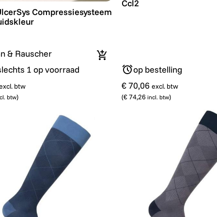
Ccl2
UlcerSys Compressiesysteem - XL - Huidskleur
UlcerSys Compressiesysteem
uidskleur
n & Rauscher
In winkelmandje
slechts 1 op voorraad
op bestelling
€ 70,06
excl. btw
excl. btw
)
(
€ 74,26
)
cl. btw
incl. btw