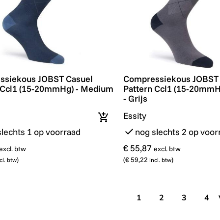
siekous JOBST Casuel Pattern Ccl1 (15-20mmHg) - Med
Compressiekous JOBST C
ssiekous JOBST Casuel
Compressiekous JOBST 
 Ccl1 (15-20mmHg) - Medium
Pattern Ccl1 (15-20mmH
- Grijs
Essity
In winkelmandje
slechts 1 op voorraad
nog slechts 2 op voor
€ 55,87
excl. btw
excl. btw
)
(
€ 59,22
)
cl. btw
incl. btw
1
2
3
4