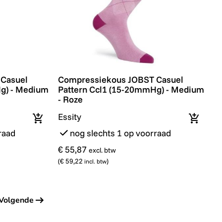
ium - Blauw
asuel Pattern Ccl1 (15-20mmHg) - Medium - Grijs
Compressiekous JOBST Casuel Pattern C
Casuel
Compressiekous JOBST Casuel
g) - Medium
Pattern Ccl1 (15-20mmHg) - Medium
- Roze
Essity
In winkelmandje
In wink
raad
nog slechts 1 op voorraad
€ 55,87
excl. btw
(
€ 59,22
)
incl. btw
Volgende