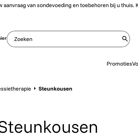
uis. Klik hier.
 aanvraag van sondevoeding en toebehoren bij u thuis. Kl
ier
trans
Promoties
V
ssietherapie
Steunkousen
Steunkousen