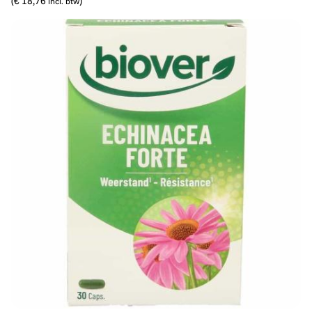
(
€ 18,76
)
incl. btw