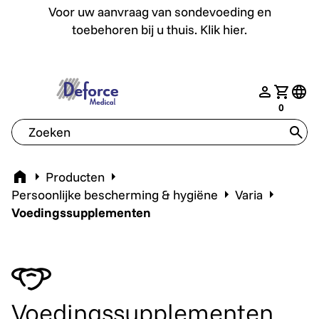
Voor uw aanvraag van sondevoeding en toebehoren bij u th
Voor uw aanvraag van sondevoeding en
toebehoren bij u thuis. Klik hier.
deforce.togglemenu
nav.login
Jouw w
tran
0
tran
Home
Producten
Persoonlijke bescherming & hygiëne
Varia
Voedingssupplementen
Voedingssupplementen