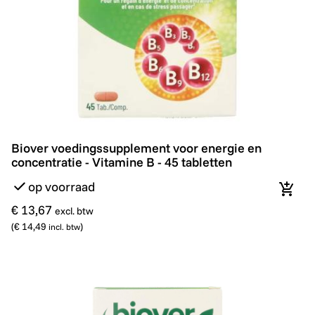
Biover voedingssupplement voor energie en concentrati
Biover voedingssupplement voor energie en
concentratie - Vitamine B - 45 tabletten
op voorraad
In wi
€ 13,67
excl. btw
(
€ 14,49
)
incl. btw