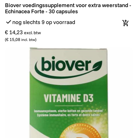
Biover voedingssupplement voor extra weerstand - Ech
Biover voedingssupplement voor extra weerstand -
Echinacea Forte - 30 capsules
nog slechts 9 op voorraad
In wi
€ 14,23
excl. btw
(
€ 15,08
)
incl. btw