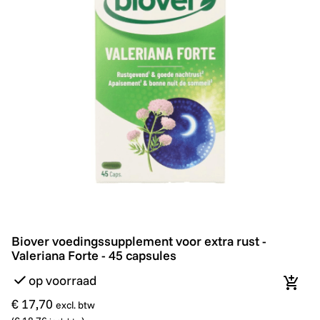
Biover voedingssupplement voor extra rust - Valeriana 
Biover voedingssupplement voor extra rust -
Valeriana Forte - 45 capsules
op voorraad
In wi
€ 17,70
excl. btw