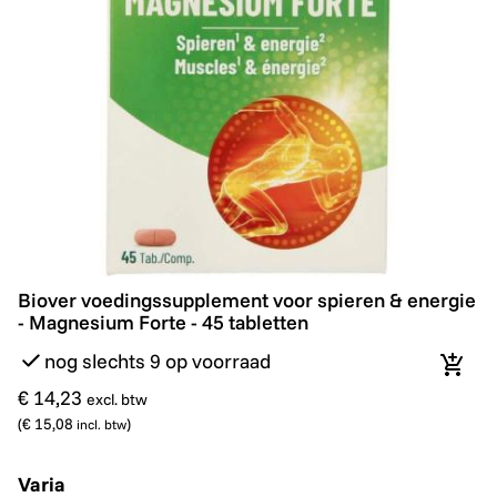
Biover voedingssupplement voor spieren & energie - M
Biover voedingssupplement voor spieren & energie
- Magnesium Forte - 45 tabletten
nog slechts 9 op voorraad
In wi
€ 14,23
excl. btw
(
€ 15,08
)
incl. btw
Varia