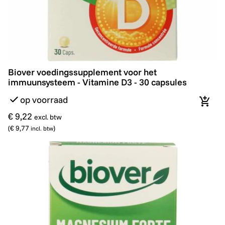
Biover voedingssupplement voor het immuunsysteem -
Biover voedingssupplement voor het
immuunsysteem - Vitamine D3 - 30 capsules
op voorraad
In wi
€ 9,22
excl. btw
(
€ 9,77
)
incl. btw