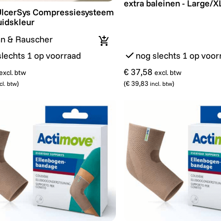
extra baleinen - Large/X
UlcerSys Compressiesysteem - XL - Huidskleur
UlcerSys Compressiesysteem
uidskleur
n & Rauscher
In winkelmandje
slechts 1 op voorraad
nog slechts 1 op voor
€ 37,58
excl. btw
excl. btw
)
(
€ 39,83
)
cl. btw
incl. btw