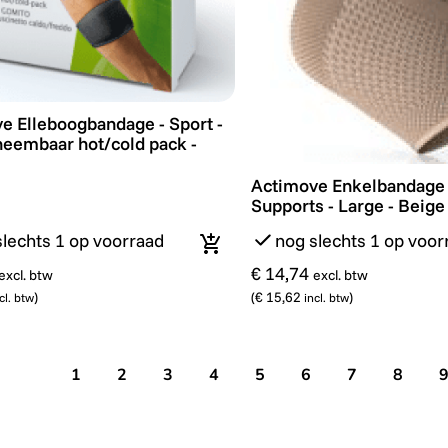
e Elleboogbandage - Sport - Met uitneembaar hot/cold pa
e Elleboogbandage - Sport -
neembaar hot/cold pack -
Actimove Enkelbandage -
Actimove Enkelbandage 
Supports - Large - Beige
slechts 1 op voorraad
nog slechts 1 op voor
In winkelmandje
€ 14,74
excl. btw
excl. btw
)
(
€ 15,62
)
cl. btw
incl. btw
1
2
3
4
5
6
7
8