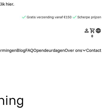
ik hier.
Gratis verzending vanaf €150
Scherpe prijzen
late.search
nav.login
Jouw win
transl
0
ormingen
Blog
FAQ
Opendeurdagen
Over ons
Contact
ining