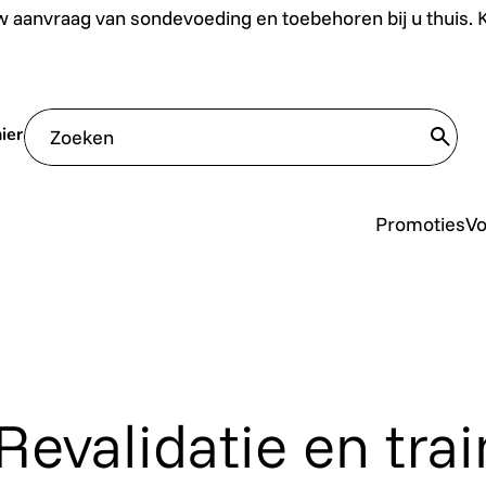
uis. Klik hier.
 aanvraag van sondevoeding en toebehoren bij u thuis. Kl
ier
trans
Promoties
V
Revalidatie en tra