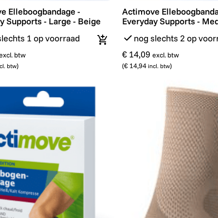
e Elleboogbandage - Everyday Supports - Large - Beige
Actimove Elleboogbandag
e Elleboogbandage -
Actimove Elleboogbanda
y Supports - Large - Beige
Everyday Supports - Me
slechts 1 op voorraad
nog slechts 2 op voor
In winkelmandje
€ 14,09
excl. btw
excl. btw
)
(
€ 14,94
)
cl. btw
incl. btw