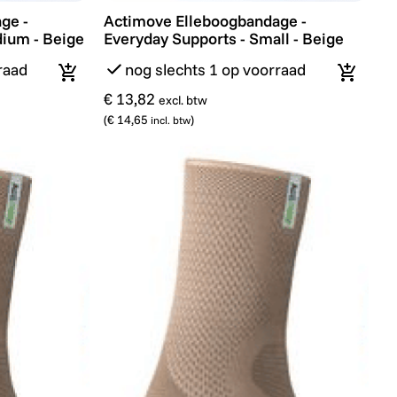
e - Everyday Supports - Medium - Beige
Actimove Elleboogbandage - Everyday Supp
ge -
Actimove Elleboogbandage -
dium - Beige
Everyday Supports - Small - Beige
raad
nog slechts 1 op voorraad
In winkelmandje
In wink
€ 13,82
excl. btw
(
€ 14,65
)
incl. btw