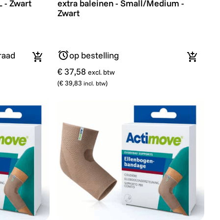
L - Zwart
extra baleinen - Small/Medium -
Zwart
raad
op bestelling
In winkelmandje
In wink
€ 37,58
excl. btw
(
€ 39,83
)
incl. btw