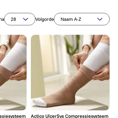
na
Volgorde
siesysteem - Medium - Huidskleur
Actico UlcerSys Compressiesysteem - Sma
ssiesysteem
Actico UlcerSys Compressiesysteem