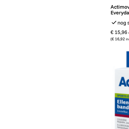
Actimov
Actimov
Everyda
nog 
€ 15,96
(
€ 16,92
in