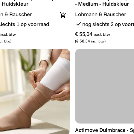
- Huidskleur
- Medium - Huidskleur
n & Rauscher
Lohmann & Rauscher
In winkelmandje
slechts 1 op voorraad
nog slechts 2 op voor
€ 55,04
excl. btw
excl. btw
)
(
€ 58,34
)
cl. btw
incl. btw
Actimove Duimbrace - Spor
Actimove Duimbrace - Spo