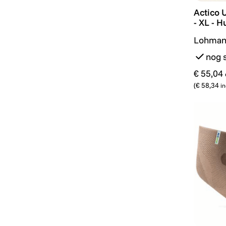
Actico 
Actico 
- XL - H
Lohman
nog 
€ 55,04
(
€ 58,34
in