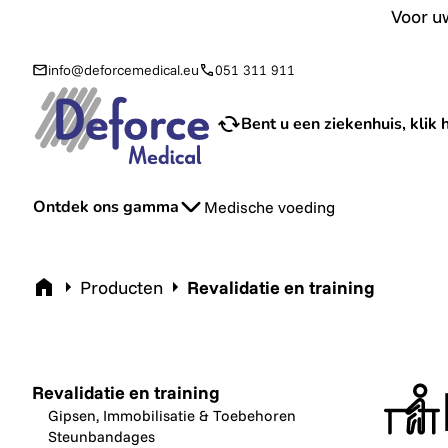
Voor uw aanvraag van sondevoeding en toebehoren bij u th
Voor uw
info@deforcemedical.eu
051 311 911
Bent u een ziekenhuis, klik h
Ontdek ons gamma
Medische voeding
Home
Producten
Revalidatie en training
Revalidatie en training
Gipsen, Immobilisatie & Toebehoren
Steunbandages