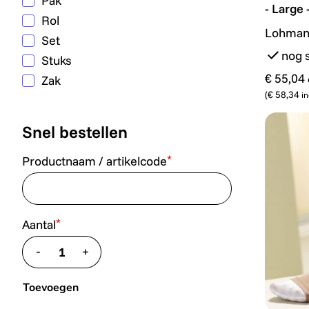
Pak
- Large 
Rol
Lohman
Set
nog 
Stuks
€ 55,04
Zak
(
€ 58,34
in
Snel bestellen
*
Productnaam / artikelcode
*
Aantal
-
+
translate.decrease
translate.increase
Toevoegen