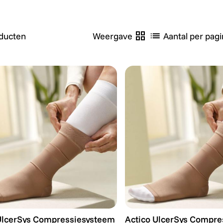
ducten
Weergave
Aantal per pagi
UlcerSys Compressiesysteem - Large - Huidskleur
Actico UlcerSys Compres
UlcerSys Compressiesysteem
Actico UlcerSys Compre