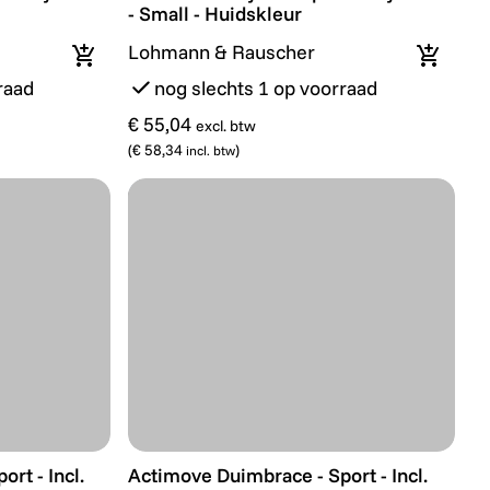
- Small - Huidskleur
Lohmann & Rauscher
In winkelmandje
In wink
raad
nog slechts 1 op voorraad
€ 55,04
excl. btw
(
€ 58,34
)
incl. btw
t - Incl. extra baleinen - Large/XL - Zwart
Actimove Duimbrace - Sport - Incl. extra 
rt - Incl.
Actimove Duimbrace - Sport - Incl.