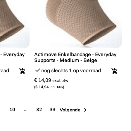
ck - Zwart
 Everyday Supports - Large - Beige
Actimove Enkelbandage - Everyday Suppo
- Everyday
Actimove Enkelbandage - Everyday
Supports - Medium - Beige
raad
nog slechts 1 op voorraad
In winkelmandje
In wink
€ 14,09
excl. btw
(
€ 14,94
)
incl. btw
9
10
...
32
33
Volgende