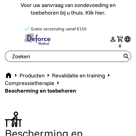
Voor uw aanvraag van sondevoeding en toebehoren bij u th
Voor uw aanvraag van sondevoeding en
toebehoren bij u thuis. Klik hier.
Gratis verzending vanaf €150
deforce.togglemenu
nav.login
Jouw w
tran
0
tran
Home
Producten
Revalidatie en training
Compressietherapie
Bescherming en toebehoren
Bescherming en