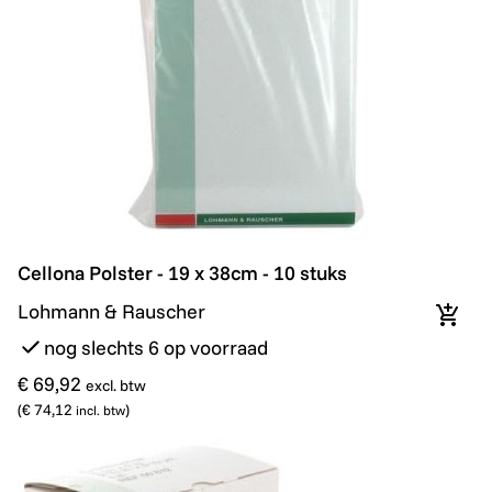
Cellona Polster - 19 x 38cm - 10 stuks
Cellona Polster - 19 x 38cm - 10 stuks
Lohmann & Rauscher
In wi
nog slechts 6 op voorraad
€ 69,92
excl. btw
(
€ 74,12
)
incl. btw