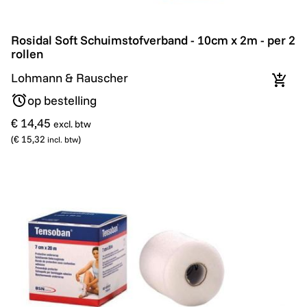
Rosidal Soft Schuimstofverband - 10cm x 2m - per 2 ro
Rosidal Soft Schuimstofverband - 10cm x 2m - per 2
rollen
Lohmann & Rauscher
In wi
op bestelling
€ 14,45
excl. btw
(
€ 15,32
)
incl. btw