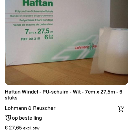
Haftan Windel - PU-schuim - Wit - 7cm x 27,5m - 6 stuk
Haftan Windel - PU-schuim - Wit - 7cm x 27,5m - 6
stuks
Lohmann & Rauscher
In wi
op bestelling
€ 27,65
excl. btw