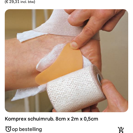
(
€ 29,31
)
incl. btw
Komprex schuimrub. 8cm x 2m x 0,5cm
Komprex schuimrub. 8cm x 2m x 0,5cm
op bestelling
In wi