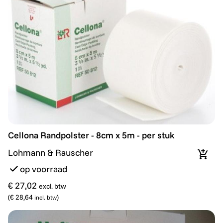
Cellona Randpolster - 8cm x 5m - per stuk
Cellona Randpolster - 8cm x 5m - per stuk
Lohmann & Rauscher
In wi
op voorraad
€ 27,02
excl. btw
(
€ 28,64
)
incl. btw