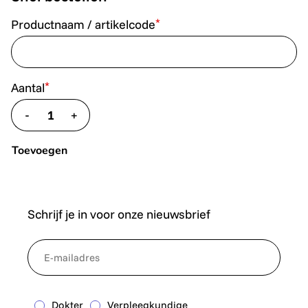
*
Productnaam / artikelcode
*
Aantal
-
+
translate.decrease
translate.increase
Toevoegen
Schrijf je in voor onze nieuwsbrief
*
NewsletterEmail
Dokter
Verpleegkundige