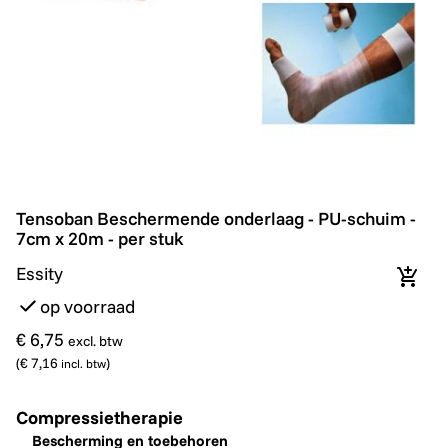
Tensoban Beschermende onderlaag - PU-schuim - 7cm 
Tensoban Beschermende onderlaag - PU-schuim -
7cm x 20m - per stuk
Essity
In wi
op voorraad
€ 6,75
excl. btw
(
€ 7,16
)
incl. btw
Compressietherapie
Bescherming en toebehoren