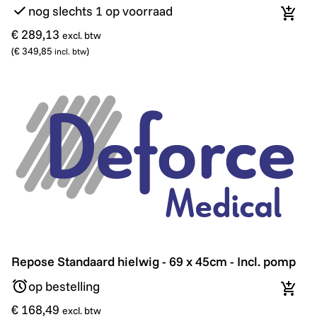
nog slechts 1 op voorraad
In wi
€ 289,13
excl. btw
(
€ 349,85
)
incl. btw
Repose Standaard hielwig - 69 x 45cm - Incl. pomp
Repose Standaard hielwig - 69 x 45cm - Incl. pomp
op bestelling
In wi
€ 168,49
excl. btw