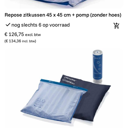
Repose zitkussen 45 x 45 cm + pomp (zonder hoes)
Repose zitkussen 45 x 45 cm + pomp (zonder hoes)
nog slechts 6 op voorraad
In wi
€ 126,75
excl. btw
(
€ 134,36
)
incl. btw