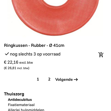
Ringkussen - Rubber - Ø 41cm
Ringkussen - Rubber - Ø 41cm
nog slechts 3 op voorraad
In wi
€ 22,16
excl. btw
(
€ 26,81
)
incl. btw
1
2
Volgende
Thuiszorg
Antidecubitus
Fixatiemateriaal
Allerlei hulpmiddelen