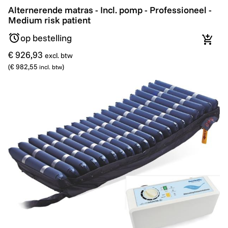
Alternerende matras - Incl. pomp - Professioneel - Med
Alternerende matras - Incl. pomp - Professioneel -
Medium risk patient
op bestelling
In wi
€ 926,93
excl. btw
(
€ 982,55
)
incl. btw