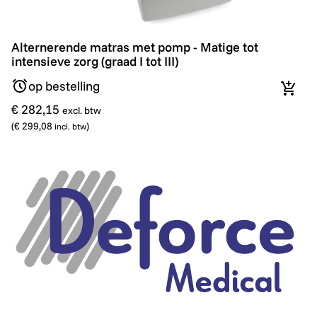
Alternerende matras met pomp - Matige tot intensieve zo
Alternerende matras met pomp - Matige tot
intensieve zorg (graad I tot III)
op bestelling
In wi
€ 282,15
excl. btw
(
€ 299,08
)
incl. btw