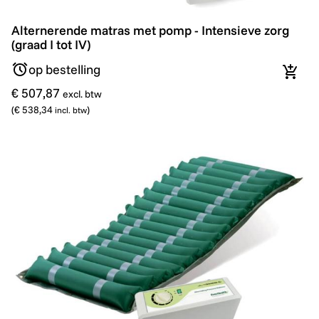
Alternerende matras met pomp - Intensieve zorg (graad 
Alternerende matras met pomp - Intensieve zorg
(graad I tot IV)
op bestelling
In wi
€ 507,87
excl. btw
(
€ 538,34
)
incl. btw