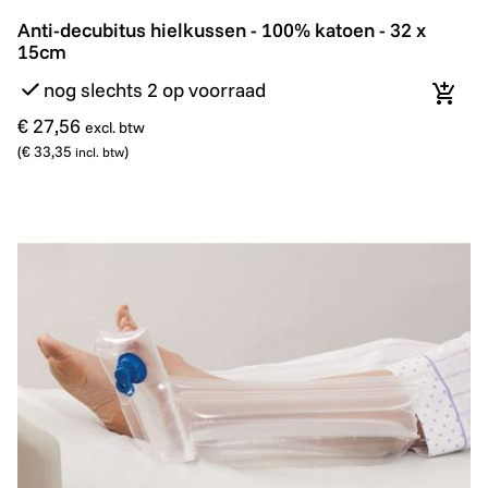
Anti-decubitus hielkussen - 100% katoen - 32 x 15cm
Anti-decubitus hielkussen - 100% katoen - 32 x
15cm
nog slechts 2 op voorraad
In wi
€ 27,56
excl. btw
(
€ 33,35
)
incl. btw