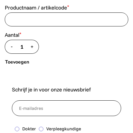
*
Productnaam / artikelcode
*
Aantal
-
+
translate.decrease
translate.increase
Toevoegen
Schrijf je in voor onze nieuwsbrief
*
NewsletterEmail
Dokter
Verpleegkundige