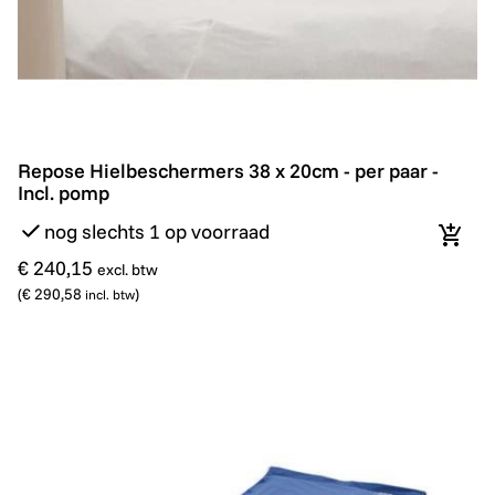
Repose Hielbeschermers 38 x 20cm - per paar - Incl. 
Repose Hielbeschermers 38 x 20cm - per paar -
Incl. pomp
nog slechts 1 op voorraad
In wi
€ 240,15
excl. btw
(
€ 290,58
)
incl. btw