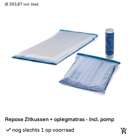
(
€ 203,87
)
incl. btw
Repose Zitkussen + oplegmatras - Incl. pomp
Repose Zitkussen + oplegmatras - Incl. pomp
nog slechts 1 op voorraad
In wi