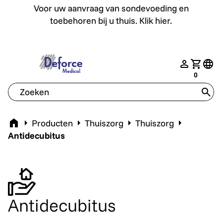
Voor uw aanvraag van sondevoeding en toebehoren bij u th
Voor uw aanvraag van sondevoeding en
toebehoren bij u thuis. Klik hier.
deforce.togglemenu
nav.login
Jouw w
tran
0
tran
Home
Producten
Thuiszorg
Thuiszorg
Antidecubitus
Antidecubitus