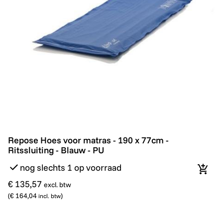
Repose Hoes voor matras - 190 x 77cm - Ritssluiting -
Repose Hoes voor matras - 190 x 77cm -
Ritssluiting - Blauw - PU
nog slechts 1 op voorraad
In wi
€ 135,57
excl. btw
(
€ 164,04
)
incl. btw