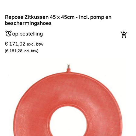
Repose Zitkussen 45 x 45cm - Incl. pomp en bescher
Repose Zitkussen 45 x 45cm - Incl. pomp en
beschermingshoes
op bestelling
In wi
€ 171,02
excl. btw
(
€ 181,28
)
incl. btw