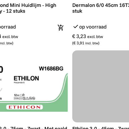
d Mini Huidlijm - High viscosity - 12 stuks
Dermalon 6/0 45cm 16T3/
nd Mini Huidlijm - High
Dermalon 6/0 45cm 16T3
y - 12 stuks
stuk
oorraad
op voorraad
In winkelmandje
4
€ 3,23
excl. btw
excl. btw
)
(
€ 3,91
)
incl. btw
incl. btw
2-0 - 75cm - Zwart - Met naald van 26mm en 3/8C - per st
Ethilon 3-0 - 45cm - Zwa
2-0 - 75cm - Zwart - Met naald
Ethilon 3-0 - 45cm - Zwar