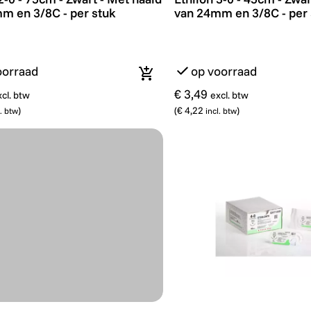
m en 3/8C - per stuk
van 24mm en 3/8C - per 
oorraad
op voorraad
In winkelmandje
€ 3,49
xcl. btw
excl. btw
)
(
€ 4,22
)
l. btw
incl. btw
3/0 - 75cm - Zwart - Met naald van 19mm en 3/8C - per st
Ethilon 4-0 - 45cm - Zwa