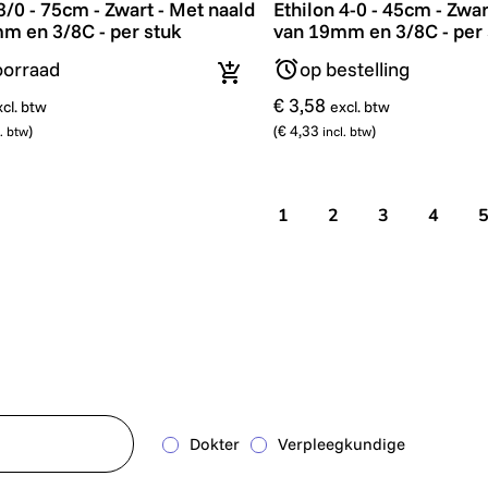
3/0 - 75cm - Zwart - Met naald
Ethilon 4-0 - 45cm - Zwar
m en 3/8C - per stuk
van 19mm en 3/8C - per 
oorraad
op bestelling
In winkelmandje
€ 3,58
xcl. btw
excl. btw
)
(
€ 4,33
)
l. btw
incl. btw
1
2
3
4
Dokter
Verpleegkundige