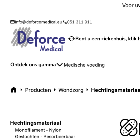
Voor uw aanvraag van sondevoeding en toebehoren bij u th
Voor uw
info@deforcemedical.eu
051 311 911
Bent u een ziekenhuis, klik h
Ontdek ons gamma
Medische voeding
Home
Producten
Wondzorg
Hechtingsmateriaa
Hechtingsmateriaal
Monofilament - Nylon
Gevlochten - Resorbeerbaar