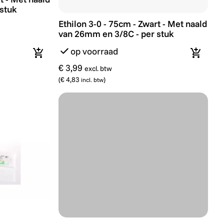
stuk
Ethilon 3-0 - 75cm - Zwart - Met naald va
Ethilon 3-0 - 75cm - Zwart - Met naald
van 26mm en 3/8C - per stuk
op voorraad
In winkelmandje
In wink
€ 3,99
excl. btw
(
€ 4,83
)
incl. btw
uk
rt - Met naald van 19mm en 3/8C - per stuk
Ethilon 4-0 - 75cm - Groen - Met naald va