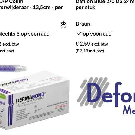
AP Collin
Dafilon Blue 2/0 DS 24
verwijderaar - 13,5cm - per
per stuk
Braun
In winkelmandje
slechts 5 op voorraad
op voorraad
2
€ 2,59
excl. btw
excl. btw
)
(
€ 3,13
)
incl. btw
incl. btw