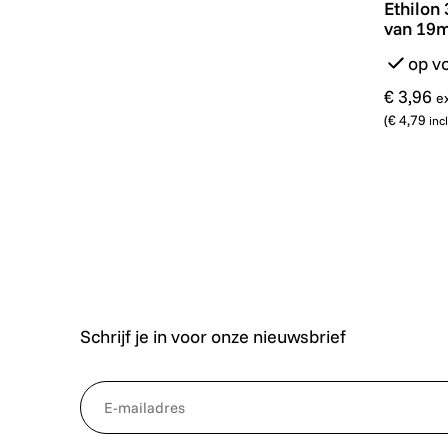
Ethilon 
van 19m
op v
€ 3,96
e
(
€ 4,79
inc
Schrijf je in voor onze nieuwsbrief
*
NewsletterEmail