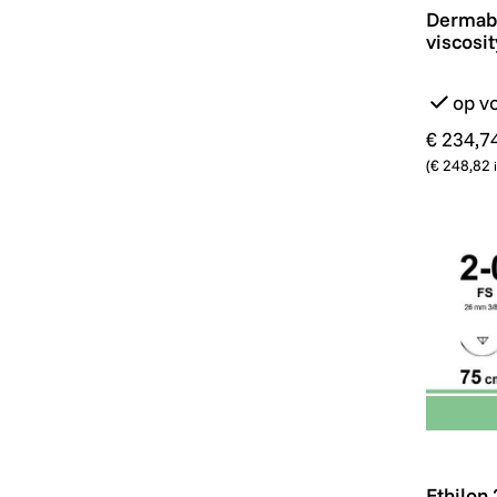
Dermabon
Dermabo
viscosit
op v
€ 234,7
(
€ 248,82
Ethilon 
Ethilon 