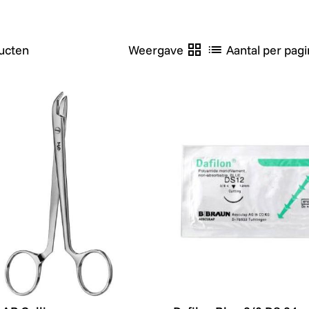
ucten
Weergave
Aantal per pagi
P Collin Nietjesverwijderaar - 13,5cm - per stuk
Dafilon Blue 2/0 DS 24m