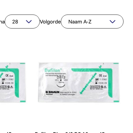
na
Volgorde
m 45 cm - per stuk
Dafilon Blue 6/0 DS 16mm 45 cm - per st