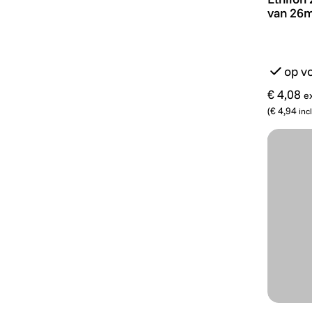
van 26m
op v
€ 4,08
e
(
€ 4,94
inc
Ethilon 