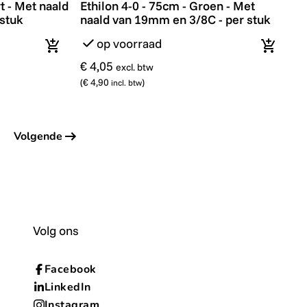
t - Met naald
Ethilon 4-0 - 75cm - Groen - Met
stuk
naald van 19mm en 3/8C - per stuk
op voorraad
In winkelmandje
In wink
€ 4,05
excl. btw
(
€ 4,90
)
incl. btw
5
Volgende
Volg ons
Facebook
LinkedIn
Instagram