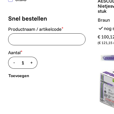
AESCUL
Nietjes
stuk
Snel bestellen
Braun
nog 
*
Productnaam / artikelcode
€ 100,1
(
€ 121,15
*
Aantal
-
+
translate.decrease
translate.increase
Toevoegen