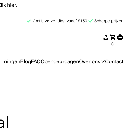
ik hier.
Gratis verzending vanaf €150
Scherpe prijzen
late.search
nav.login
Jouw win
transl
0
ormingen
Blog
FAQ
Opendeurdagen
Over ons
Contact
al