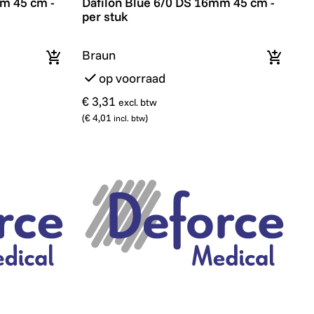
mm 45 cm -
Dafilon Blue 6/0 DS 16mm 45 cm -
per stuk
Braun
In winkelmandje
In wink
op voorraad
€ 3,31
excl. btw
(
€ 4,01
)
incl. btw