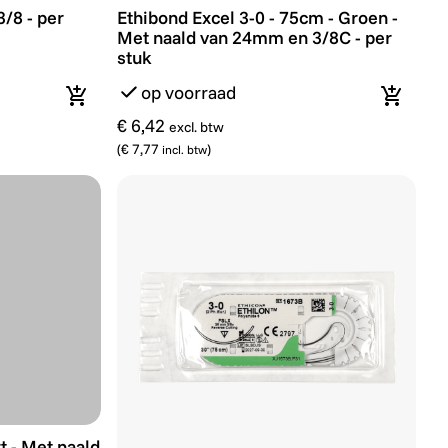
8 - per stuk
Ethibond Excel 3-0 - 75cm - Groen - Met 
/8 - per
Ethibond Excel 3-0 - 75cm - Groen -
Met naald van 24mm en 3/8C - per
stuk
op voorraad
In winkelmandje
In wink
€ 6,42
excl. btw
(
€ 7,77
)
incl. btw
uk
rt - Met naald van 24mm en 3/8C - per stuk
t - Met naald