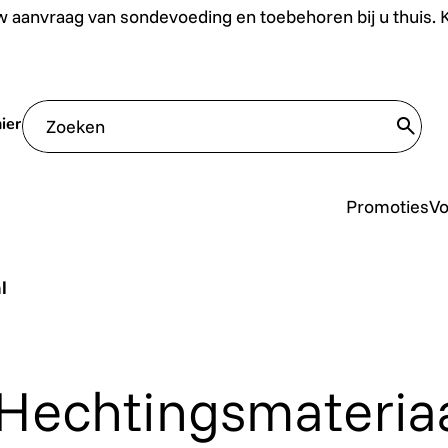
uis. Klik hier.
 aanvraag van sondevoeding en toebehoren bij u thuis. Kl
ier
trans
Promoties
V
l
Hechtingsmateria