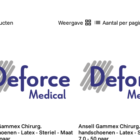
ucten
Weergave
Aantal per pagi
ammex Chirurg. handschoenen - Latex - Steriel - Maat 6.5
Ansell Gammex Chirurg. h
Gammex Chirurg.
Ansell Gammex Chirurg.
oenen - Latex - Steriel - Maat
handschoenen - Latex - S
 paar
7.0 - 50 paar