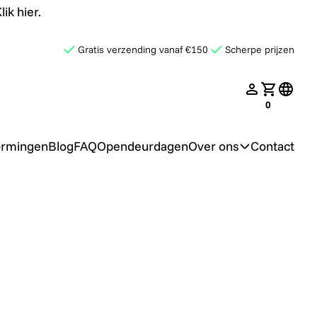
ik hier.
Gratis verzending vanaf €150
Scherpe prijzen
late.search
nav.login
Jouw win
transl
0
ormingen
Blog
FAQ
Opendeurdagen
Over ons
Contact