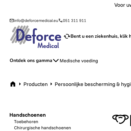
Voor uw aanvraag van sondevoeding en toebehoren bij u th
Voor uw
info@deforcemedical.eu
051 311 911
Bent u een ziekenhuis, klik h
Ontdek ons gamma
Medische voeding
Home
Producten
Persoonlijke bescherming & hyg
Handschoenen
Toebehoren
Chirurgische handschoenen