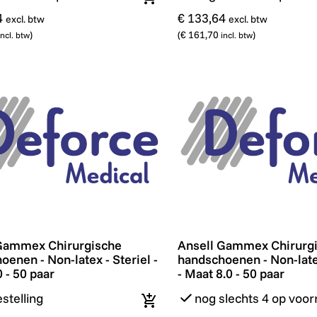
In winkelmandje
4
€ 133,64
excl. btw
excl. btw
)
(
€ 161,70
)
incl. btw
incl. btw
ammex Chirurgische handschoenen - Non-latex - Steriel -
Ansell Gammex Chirurgisc
Gammex Chirurgische
Ansell Gammex Chirurg
enen - Non-latex - Steriel -
handschoenen - Non-latex
 - 50 paar
- Maat 8.0 - 50 paar
stelling
nog slechts 4 op voor
In winkelmandje