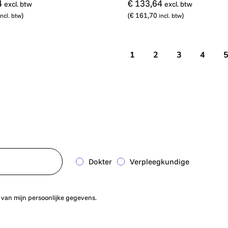
4
€ 133,64
excl. btw
excl. btw
)
(
€ 161,70
)
incl. btw
incl. btw
1
2
3
4
Dokter
Verpleegkundige
 van mijn persoonlijke gegevens.