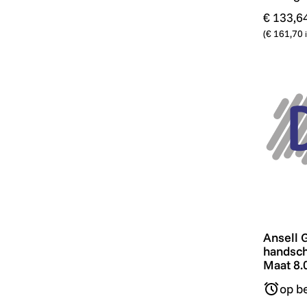
€ 133,6
(
€ 161,70
Ansell G
Ansell 
handscho
Maat 8.0
op be