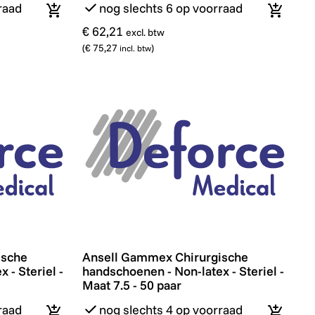
raad
nog slechts 6 op voorraad
In winkelmandje
In wink
€ 62,21
excl. btw
(
€ 75,27
)
incl. btw
- 50 paar
he handschoenen - Non-latex - Steriel - Maat 7.0 - 50 p
Ansell Gammex Chirurgische handschoenen 
ische
Ansell Gammex Chirurgische
 - Steriel -
handschoenen - Non-latex - Steriel -
Maat 7.5 - 50 paar
raad
nog slechts 4 op voorraad