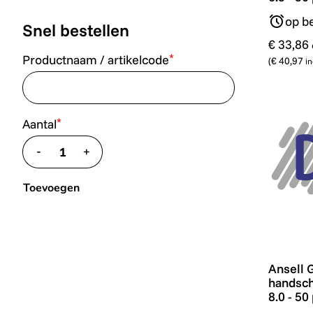
op be
Snel bestellen
€ 33,86
*
Productnaam / artikelcode
(
€ 40,97
in
*
Aantal
-
+
translate.decrease
translate.increase
Toevoegen
Ansell G
Ansell 
handsch
8.0 - 50