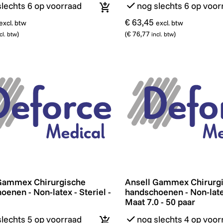
slechts 6 op voorraad
nog slechts 6 op voor
In winkelmandje
€ 63,45
excl. btw
excl. btw
)
(
€ 76,77
)
cl. btw
incl. btw
Gammex Chirurgische handschoenen - Non-latex - Steriel 
Ansell Gammex Chirurgisc
Gammex Chirurgische
Ansell Gammex Chirurg
enen - Non-latex - Steriel -
handschoenen - Non-latex
Maat 7.0 - 50 paar
slechts 5 op voorraad
nog slechts 4 op voor