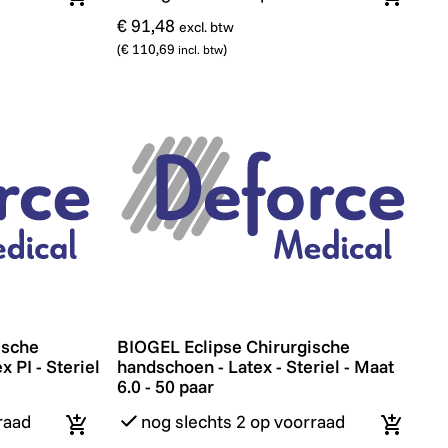
In winkelmandje
In wink
€ 91,48
excl. btw
(
€ 110,69
)
incl. btw
 Maat 8.0 - 50 paar
he handschoenen - Non-latex PI - Steriel - Maat 8.0 - 50
BIOGEL Eclipse Chirurgische handschoen - 
ische
BIOGEL Eclipse Chirurgische
 PI - Steriel
handschoen - Latex - Steriel - Maat
6.0 - 50 paar
raad
nog slechts 2 op voorraad
In winkelmandje
In wink