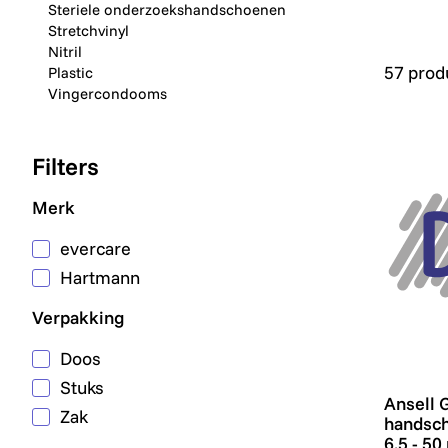
Steriele onderzoekshandschoenen
Stretchvinyl
Nitril
57 prod
Plastic
Vingercondooms
Filters
Merk
evercare
Hartmann
Verpakking
Doos
Stuks
Ansell G
Ansell 
Zak
handsch
6.5 - 50