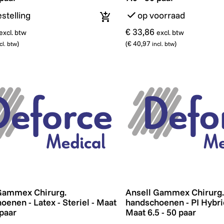
stelling
op voorraad
In winkelmandje
€ 33,86
excl. btw
excl. btw
)
(
€ 40,97
)
cl. btw
incl. btw
ammex Chirurg. handschoenen - Latex - Steriel - Maat 8.0
Ansell Gammex Chirurg. h
Gammex Chirurg.
Ansell Gammex Chirurg.
oenen - Latex - Steriel - Maat
handschoenen - PI Hybrid 
 paar
Maat 6.5 - 50 paar