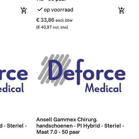
op voorraad
In winkelmandje
In wink
€ 33,86
excl. btw
(
€ 40,97
)
incl. btw
 - 50 paar
andschoenen - PI Hybrid - Steriel - Maat 6.5 - 50 paar
Ansell Gammex Chirurg. handschoenen - PI 
Ansell Gammex Chirurg.
- Steriel -
handschoenen - PI Hybrid - Steriel -
Maat 7.0 - 50 paar