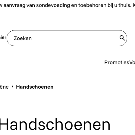
uis. Klik hier.
 aanvraag van sondevoeding en toebehoren bij u thuis. Kl
ier
trans
Promoties
V
iëne
Handschoenen
Handschoenen