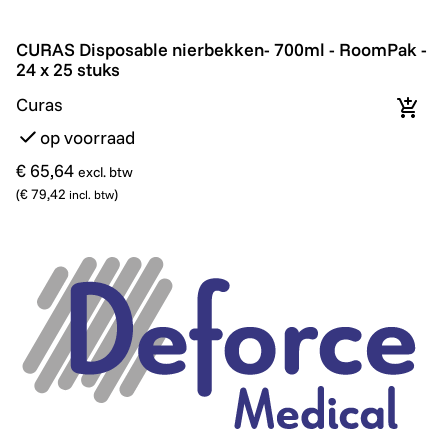
CURAS Disposable nierbekken- 700ml - RoomPak - 24 
CURAS Disposable nierbekken- 700ml - RoomPak -
24 x 25 stuks
Curas
In wi
op voorraad
€ 65,64
excl. btw
(
€ 79,42
)
incl. btw