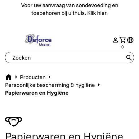
Voor uw aanvraag van sondevoeding en toebehoren bij u th
Voor uw aanvraag van sondevoeding en
toebehoren bij u thuis. Klik hier.
deforce.togglemenu
nav.login
Jouw w
tran
0
tran
Home
Producten
Persoonlijke bescherming & hygiëne
Papierwaren en Hygiëne
Papierwaren en Hygiëne