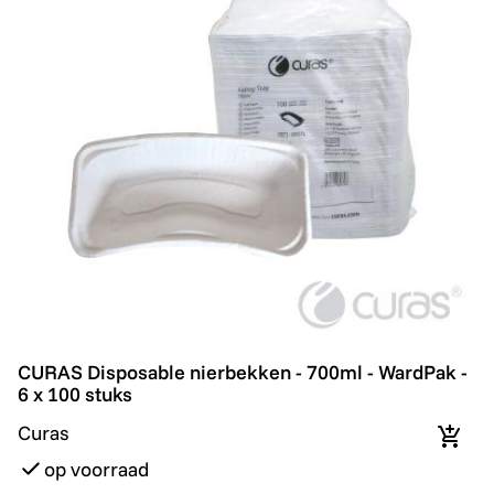
CURAS Disposable nierbekken - 700ml - WardPak - 6 x 
CURAS Disposable nierbekken - 700ml - WardPak -
6 x 100 stuks
Curas
In wi
op voorraad