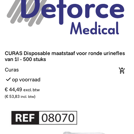
CURAS Disposable maatstaaf voor ronde urinefles van 1
CURAS Disposable maatstaaf voor ronde urinefles
van 1l - 500 stuks
Curas
In wi
op voorraad
€ 44,49
excl. btw
(
€ 53,83
)
incl. btw