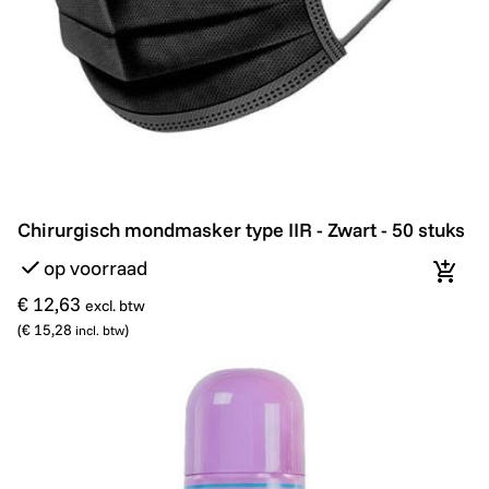
Chirurgisch mondmasker type IIR - Zwart - 50 stuks
Chirurgisch mondmasker type IIR - Zwart - 50 stuks
op voorraad
In wi
€ 12,63
excl. btw
(
€ 15,28
)
incl. btw