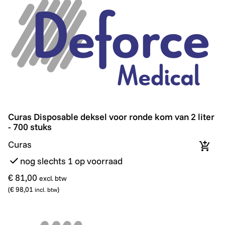
Curas Disposable deksel voor ronde kom van 2 liter - 7
Curas Disposable deksel voor ronde kom van 2 liter
- 700 stuks
Curas
In wi
nog slechts 1 op voorraad
€ 81,00
excl. btw
(
€ 98,01
)
incl. btw