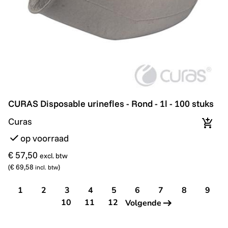
CURAS Disposable urinefles - Rond - 1l - 100 stuks
CURAS Disposable urinefles - Rond - 1l - 100 stuks
Curas
In wi
op voorraad
€ 57,50
excl. btw
(
€ 69,58
)
incl. btw
1
2
3
4
5
6
7
8
9
10
11
12
Volgende