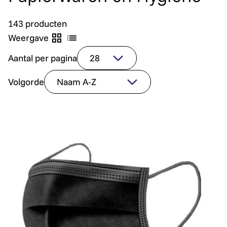
143 producten
Weergave
Aantal per pagina
Volgorde