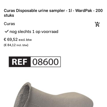
Curas Disposable urine sampler - 1l - WardPak - 200 st
Curas Disposable urine sampler - 1l - WardPak - 200
stuks
Curas
In wi
nog slechts 1 op voorraad
€ 69,52
excl. btw
(
€ 84,12
)
incl. btw