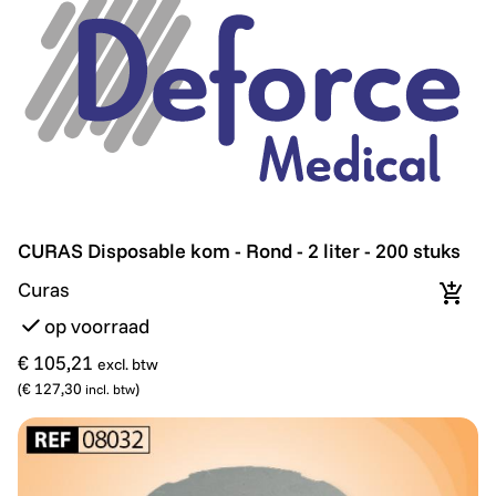
CURAS Disposable kom - Rond - 2 liter - 200 stuks
CURAS Disposable kom - Rond - 2 liter - 200 stuks
Curas
In wi
op voorraad
€ 105,21
excl. btw
(
€ 127,30
)
incl. btw