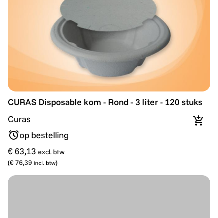
CURAS Disposable kom - Rond - 3 liter - 120 stuks
CURAS Disposable kom - Rond - 3 liter - 120 stuks
Curas
In wi
op bestelling
€ 63,13
excl. btw
(
€ 76,39
)
incl. btw