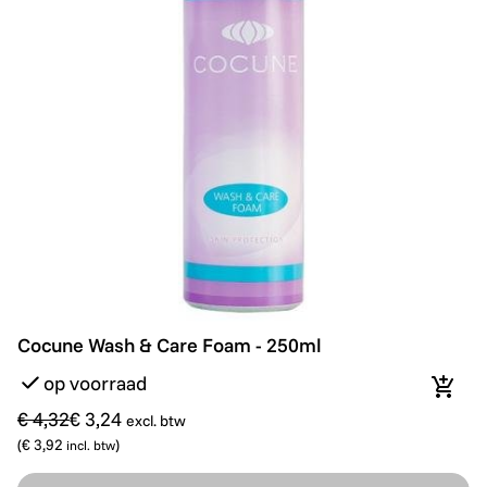
Cocune Wash & Care Foam - 250ml
Promo
Cocune Wash & Care Foam - 250ml
op voorraad
In wi
€ 4,32
€ 3,24
excl. btw
(
€ 3,92
)
incl. btw