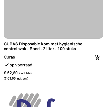
CURAS Disposable kom met hygiënische controlezak - Ro
CURAS Disposable kom met hygiënische
controlezak - Rond - 2 liter - 100 stuks
Curas
In wi
op voorraad
€ 52,60
excl. btw
(
€ 63,65
)
incl. btw