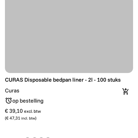
CURAS Disposable bedpan liner - 2l - 100 stuks
CURAS Disposable bedpan liner - 2l - 100 stuks
Curas
In wi
op bestelling
€ 39,10
excl. btw
(
€ 47,31
)
incl. btw