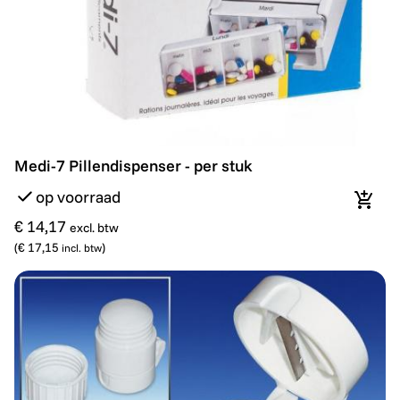
Medi-7 Pillendispenser - per stuk
Medi-7 Pillendispenser - per stuk
op voorraad
In wi
€ 14,17
excl. btw
(
€ 17,15
)
incl. btw