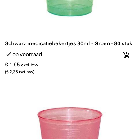
Schwarz medicatiebekertjes 30ml - Groen - 80 stuk
Schwarz medicatiebekertjes 30ml - Groen - 80 stuk
op voorraad
In wi
€ 1,95
excl. btw
(
€ 2,36
)
incl. btw