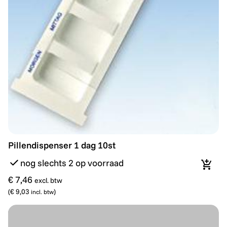
Pillendispenser 1 dag 10st
Pillendispenser 1 dag 10st
nog slechts 2 op voorraad
In wi
€ 7,46
excl. btw
(
€ 9,03
)
incl. btw