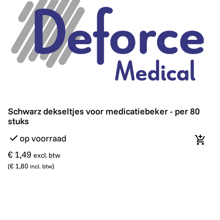
Schwarz dekseltjes voor medicatiebeker - per 80 stuks
Schwarz dekseltjes voor medicatiebeker - per 80
stuks
op voorraad
In wi
€ 1,49
excl. btw
(
€ 1,80
)
incl. btw