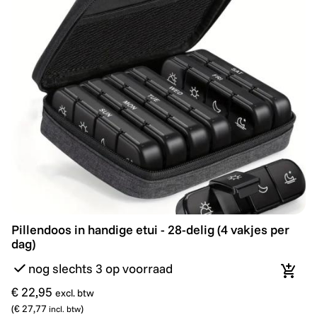
Nieuw
Pillendoos in handige etui - 28-delig (4 vakjes per dag)
Pillendoos in handige etui - 28-delig (4 vakjes per
dag)
nog slechts 3 op voorraad
In wi
€ 22,95
excl. btw
(
€ 27,77
)
incl. btw