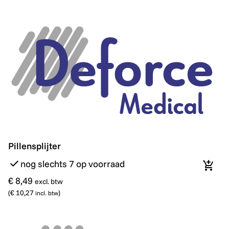
Pillensplijter
Pillensplijter
nog slechts 7 op voorraad
In wi
€ 8,49
excl. btw
(
€ 10,27
)
incl. btw