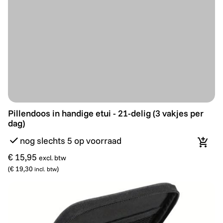
Nieuw
Pillendoos in handige etui - 21-delig (3 vakjes per dag)
Pillendoos in handige etui - 21-delig (3 vakjes per
dag)
nog slechts 5 op voorraad
In wi
€ 15,95
excl. btw
(
€ 19,30
)
incl. btw