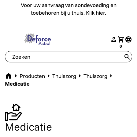
Voor uw aanvraag van sondevoeding en toebehoren bij u th
Voor uw aanvraag van sondevoeding en
toebehoren bij u thuis. Klik hier.
Gratis verzending vanaf €150
deforce.togglemenu
nav.login
Jouw w
tran
0
tran
Home
Producten
Thuiszorg
Thuiszorg
Medicatie
Medicatie