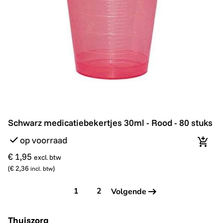
Schwarz medicatiebekertjes 30ml - Rood - 80 stuks
Schwarz medicatiebekertjes 30ml - Rood - 80 stuks
op voorraad
In wi
€ 1,95
excl. btw
(
€ 2,36
)
incl. btw
1
2
Volgende
Thuiszorg