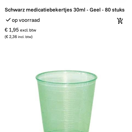
Schwarz medicatiebekertjes 30ml - Geel - 80 stuks
Schwarz medicatiebekertjes 30ml - Geel - 80 stuks
op voorraad
In wi
€ 1,95
excl. btw
(
€ 2,36
)
incl. btw