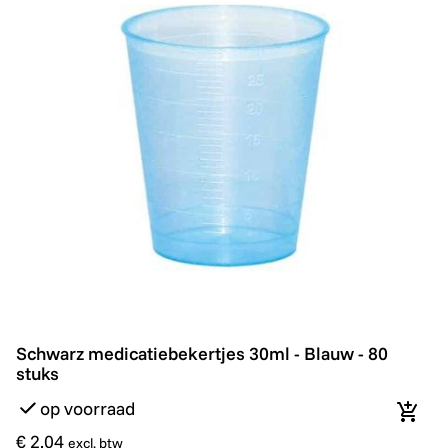
Schwarz medicatiebekertjes 30ml - Blauw - 80 stuks
Schwarz medicatiebekertjes 30ml - Blauw - 80
stuks
op voorraad
In wi
€ 2,04
excl. btw