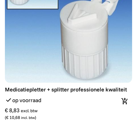
Medicatiepletter + splitter professionele kwaliteit
Medicatiepletter + splitter professionele kwaliteit
op voorraad
In wi
€ 8,83
excl. btw
(
€ 10,68
)
incl. btw