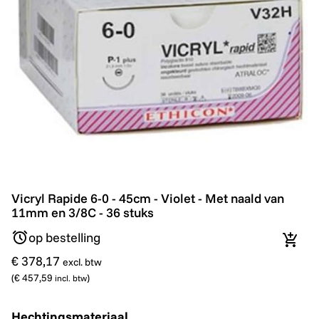
Vicryl Rapide 6-0 - 45cm - Violet - Met naald van 11mm
Vicryl Rapide 6-0 - 45cm - Violet - Met naald van
11mm en 3/8C - 36 stuks
op bestelling
In wi
€ 378,17
excl. btw
(
€ 457,59
)
incl. btw
Hechtingsmateriaal