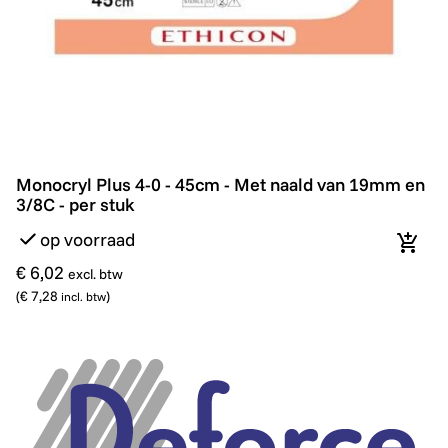
Monocryl Plus 4-0 - 45cm - Met naald van 19mm en 3/8
Monocryl Plus 4-0 - 45cm - Met naald van 19mm en
3/8C - per stuk
op voorraad
In wi
€ 6,02
excl. btw
(
€ 7,28
)
incl. btw