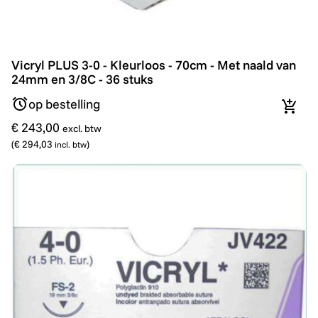
Vicryl PLUS 3-0 - Kleurloos - 70cm - Met naald van 24
Vicryl PLUS 3-0 - Kleurloos - 70cm - Met naald van
24mm en 3/8C - 36 stuks
op bestelling
In wi
€ 243,00
excl. btw
(
€ 294,03
)
incl. btw