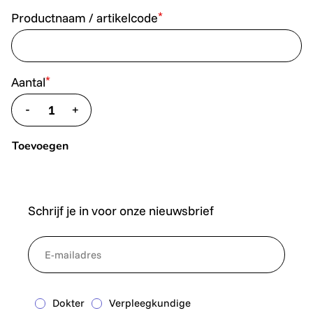
*
Productnaam / artikelcode
*
Aantal
-
+
translate.decrease
translate.increase
Toevoegen
Schrijf je in voor onze nieuwsbrief
*
NewsletterEmail
Dokter
Verpleegkundige