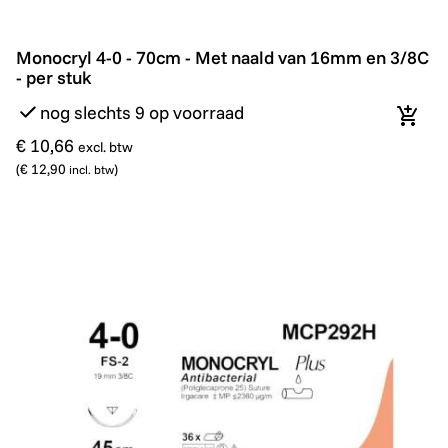
Monocryl 4-0 - 70cm - Met naald van 16mm en 3/8C - p
Monocryl 4-0 - 70cm - Met naald van 16mm en 3/8C
- per stuk
nog slechts 9 op voorraad
In wi
€ 10,66
excl. btw
(
€ 12,90
)
incl. btw