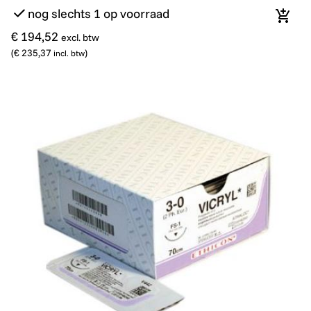
nog slechts 1 op voorraad
In wi
€ 194,52
excl. btw
(
€ 235,37
)
incl. btw