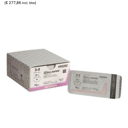
(
€ 277,86
)
incl. btw