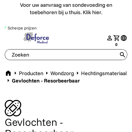
Voor uw aanvraag van sondevoeding en toebehoren bij u th
Voor uw aanvraag van sondevoeding en
toebehoren bij u thuis. Klik hier.
Scherpe prijzen
deforce.togglemenu
nav.login
Jouw w
tran
0
tran
Home
Producten
Wondzorg
Hechtingsmateriaal
Gevlochten - Resorbeerbaar
Gevlochten -