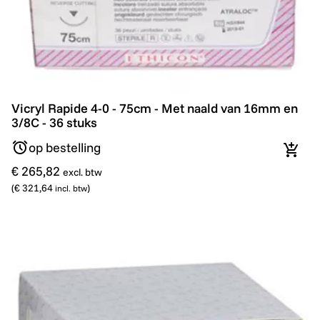
Vicryl Rapide 4-0 - 75cm - Met naald van 16mm en 3/8C
Vicryl Rapide 4-0 - 75cm - Met naald van 16mm en
3/8C - 36 stuks
op bestelling
In wi
€ 265,82
excl. btw
(
€ 321,64
)
incl. btw