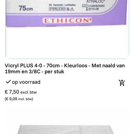
Vicryl PLUS 4-0 - 70cm - Kleurloos - Met naald van 19
Vicryl PLUS 4-0 - 70cm - Kleurloos - Met naald van
19mm en 3/8C - per stuk
op voorraad
In wi
€ 7,50
excl. btw
(
€ 9,08
)
incl. btw