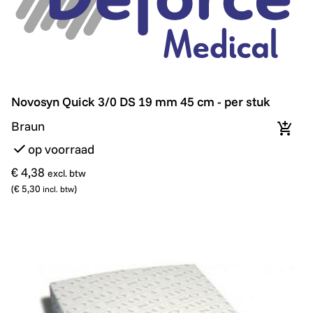
Novosyn Quick 3/0 DS 19 mm 45 cm - per stuk
Novosyn Quick 3/0 DS 19 mm 45 cm - per stuk
Braun
In wi
op voorraad
€ 4,38
excl. btw
(
€ 5,30
)
incl. btw