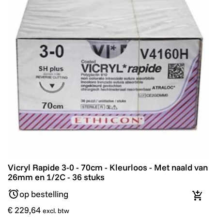
Vicryl Rapide 3-0 - 70cm - Kleurloos - Met naald van 2
Vicryl Rapide 3-0 - 70cm - Kleurloos - Met naald van
26mm en 1/2C - 36 stuks
op bestelling
In wi
€ 229,64
excl. btw