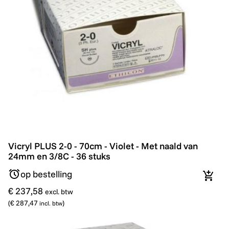
Vicryl PLUS 2-0 - 70cm - Violet - Met naald van 24mm e
Vicryl PLUS 2-0 - 70cm - Violet - Met naald van
24mm en 3/8C - 36 stuks
op bestelling
In wi
€ 237,58
excl. btw
(
€ 287,47
)
incl. btw