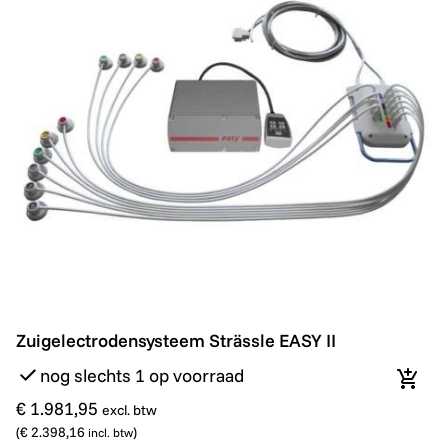
Zuigelectrodensysteem Strässle EASY II
Zuigelectrodensysteem Strässle EASY II
nog slechts 1 op voorraad
In wi
€ 1.981,95
excl. btw
(
€ 2.398,16
)
incl. btw