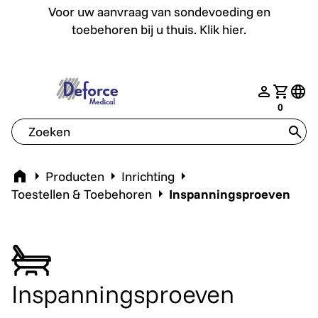
Voor uw aanvraag van sondevoeding en toebehoren bij u th
Voor uw aanvraag van sondevoeding en
toebehoren bij u thuis. Klik hier.
deforce.togglemenu
nav.login
Jouw w
tran
0
tran
Home
Producten
Inrichting
Toestellen & Toebehoren
Inspanningsproeven
Inspanningsproeven