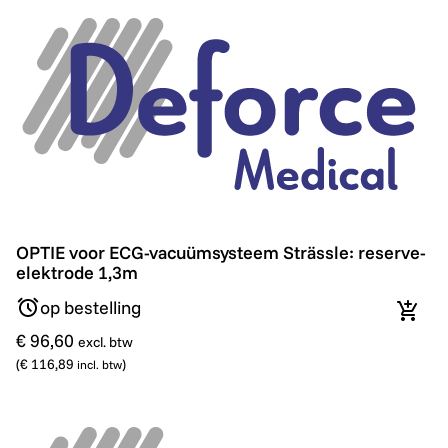
OPTIE voor ECG-vacuümsysteem Strässle: reserve-el
OPTIE voor ECG-vacuümsysteem Strässle: reserve-
elektrode 1,3m
op bestelling
In wi
€ 96,60
excl. btw
(
€ 116,89
)
incl. btw