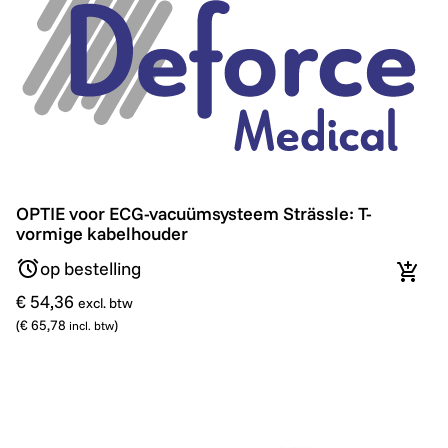
OPTIE voor ECG-vacuümsysteem Strässle: T-vormige 
OPTIE voor ECG-vacuümsysteem Strässle: T-
vormige kabelhouder
op bestelling
In wi
€ 54,36
excl. btw
(
€ 65,78
)
incl. btw