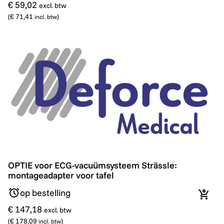
€ 59,02
excl. btw
(
€ 71,41
)
incl. btw
OPTIE voor ECG-vacuümsysteem Strässle: montageadap
OPTIE voor ECG-vacuümsysteem Strässle:
montageadapter voor tafel
op bestelling
In wi
€ 147,18
excl. btw
(
€ 178,09
)
incl. btw