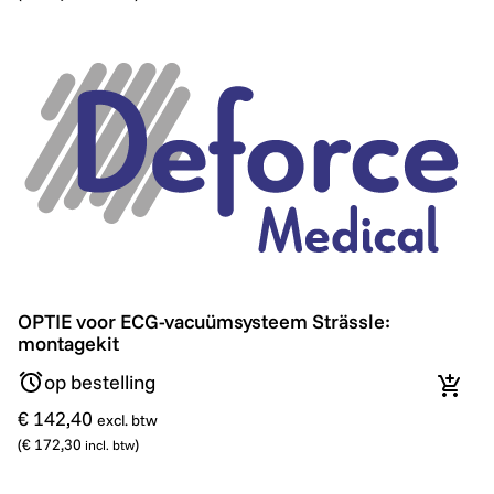
OPTIE voor ECG-vacuümsysteem Strässle: montagekit
OPTIE voor ECG-vacuümsysteem Strässle:
montagekit
op bestelling
In wi
€ 142,40
excl. btw
(
€ 172,30
)
incl. btw