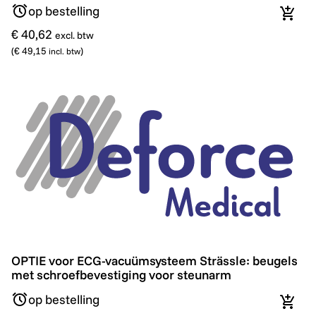
op bestelling
In wi
€ 40,62
excl. btw
(
€ 49,15
)
incl. btw
OPTIE voor ECG-vacuümsysteem Strässle: beugels met
OPTIE voor ECG-vacuümsysteem Strässle: beugels
met schroefbevestiging voor steunarm
op bestelling
In wi