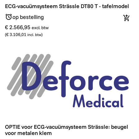
ECG-vacuümsysteem Strässle DT80 T - tafelmodel
ECG-vacuümsysteem Strässle DT80 T - tafelmodel
op bestelling
In wi
€ 2.566,95
excl. btw
(
€ 3.106,01
)
incl. btw
OPTIE voor ECG-vacuümsysteem Strässle: beugel voo
OPTIE voor ECG-vacuümsysteem Strässle: beugel
voor metalen klem