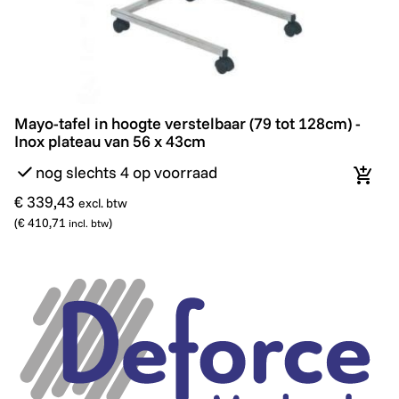
Mayo-tafel in hoogte verstelbaar (79 tot 128cm) - Inox
Mayo-tafel in hoogte verstelbaar (79 tot 128cm) -
Inox plateau van 56 x 43cm
nog slechts 4 op voorraad
In wi
€ 339,43
excl. btw
(
€ 410,71
)
incl. btw