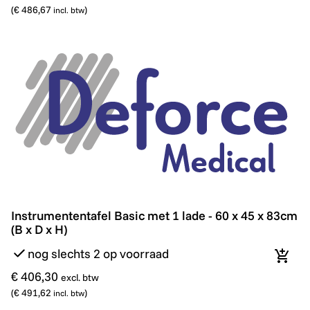
(
€ 486,67
)
incl. btw
Instrumententafel Basic met 1 lade - 60 x 45 x 83cm (B
Instrumententafel Basic met 1 lade - 60 x 45 x 83cm
(B x D x H)
nog slechts 2 op voorraad
In wi
€ 406,30
excl. btw
(
€ 491,62
)
incl. btw