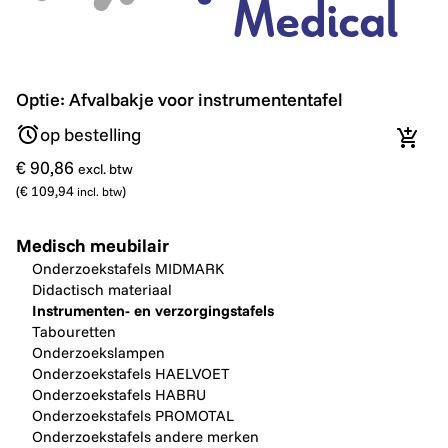
Optie: Afvalbakje voor instrumententafel
Optie: Afvalbakje voor instrumententafel
op bestelling
In wi
€ 90,86
excl. btw
(
€ 109,94
)
incl. btw
Medisch meubilair
Onderzoekstafels MIDMARK
Didactisch materiaal
Instrumenten- en verzorgingstafels
Tabouretten
Onderzoekslampen
Onderzoekstafels HAELVOET
Onderzoekstafels HABRU
Onderzoekstafels PROMOTAL
Onderzoekstafels andere merken