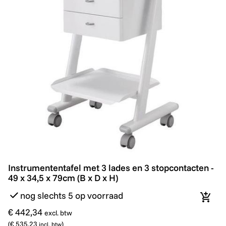
Instrumententafel met 3 lades en 3 stopcontacten - 49 
Instrumententafel met 3 lades en 3 stopcontacten -
49 x 34,5 x 79cm (B x D x H)
nog slechts 5 op voorraad
In wi
€ 442,34
excl. btw
(
€ 535,23
)
incl. btw