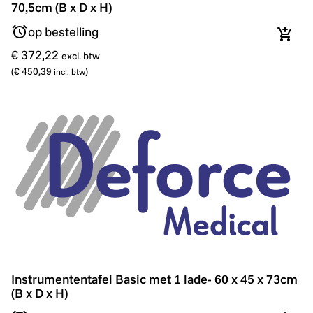
70,5cm (B x D x H)
op bestelling
In wi
€ 372,22
excl. btw
(
€ 450,39
)
incl. btw
Instrumententafel Basic met 1 lade- 60 x 45 x 73cm (B 
Instrumententafel Basic met 1 lade- 60 x 45 x 73cm
(B x D x H)