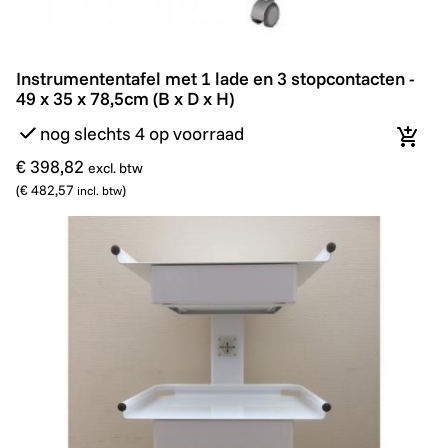
Instrumententafel met 1 lade en 3 stopcontacten - 49 x
Instrumententafel met 1 lade en 3 stopcontacten -
49 x 35 x 78,5cm (B x D x H)
nog slechts 4 op voorraad
In wi
€ 398,82
excl. btw
(
€ 482,57
)
incl. btw