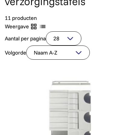
verzorgingstafels
11 producten
Weergave
Aantal per pagina
Volgorde