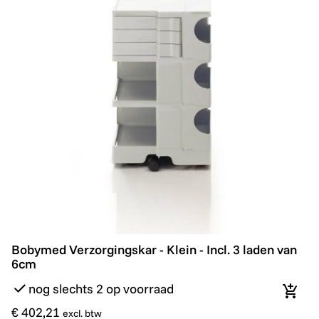
Bobymed Verzorgingskar - Klein - Incl. 3 laden van 6cm
Bobymed Verzorgingskar - Klein - Incl. 3 laden van
6cm
nog slechts 2 op voorraad
In wi
€ 402,21
excl. btw