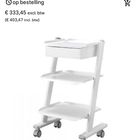
op bestelling
In wi
€ 333,45
excl. btw
(
€ 403,47
)
incl. btw