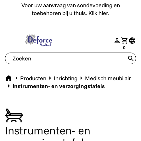
Voor uw aanvraag van sondevoeding en toebehoren bij u th
Voor uw aanvraag van sondevoeding en
toebehoren bij u thuis. Klik hier.
deforce.togglemenu
nav.login
Jouw w
tran
0
tran
Home
Producten
Inrichting
Medisch meubilair
Instrumenten- en verzorgingstafels
Instrumenten- en