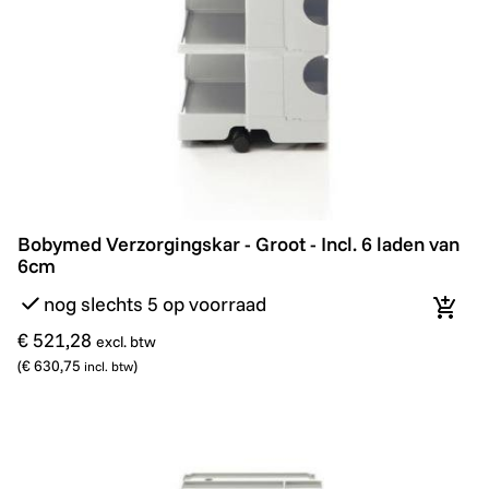
Bobymed Verzorgingskar - Groot - Incl. 6 laden van 6c
Bobymed Verzorgingskar - Groot - Incl. 6 laden van
6cm
nog slechts 5 op voorraad
In wi
€ 521,28
excl. btw
(
€ 630,75
)
incl. btw