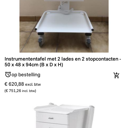
Instrumententafel met 2 lades en 2 stopcontacten - 50 
Instrumententafel met 2 lades en 2 stopcontacten -
50 x 48 x 94cm (B x D x H)
op bestelling
In wi
€ 620,88
excl. btw
(
€ 751,26
)
incl. btw