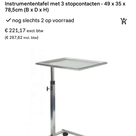
Instrumententafel met 3 stopcontacten - 49 x 35 x 78,5
Instrumententafel met 3 stopcontacten - 49 x 35 x
78,5cm (B x D x H)
nog slechts 2 op voorraad
In wi
€ 221,17
excl. btw
(
€ 267,62
)
incl. btw