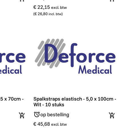
In winkelmandje
In wink
€ 22,15
excl. btw
(
€ 26,80
)
incl. btw
5 x 70cm - Wit - 10 stuks
Spalkstraps elastisch - 5,0 x 100cm - Wit -
,5 x 70cm -
Spalkstraps elastisch - 5,0 x 100cm -
Wit - 10 stuks
op bestelling
In winkelmandje
In wink
€ 45,68
excl. btw