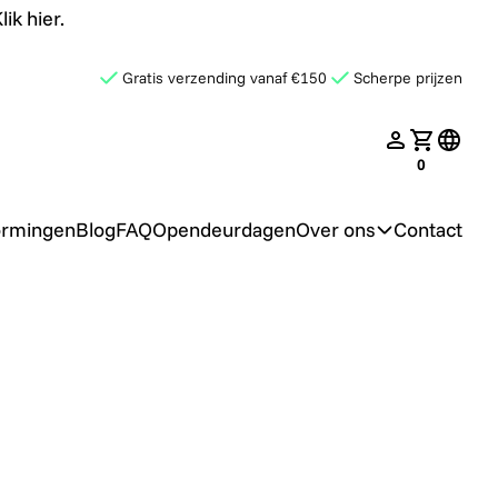
ik hier.
Gratis verzending vanaf €150
Scherpe prijzen
late.search
nav.login
Jouw win
transl
0
ormingen
Blog
FAQ
Opendeurdagen
Over ons
Contact