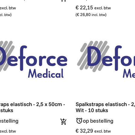
In winkelmandje
€ 22,15
excl. btw
excl. btw
)
(
€ 26,80
)
cl. btw
incl. btw
aps elastisch - 2,5 x 50cm - Wit - 10 stuks
Spalkstraps elastisch - 2,
aps elastisch - 2,5 x 50cm -
Spalkstraps elastisch - 2
 stuks
Wit - 10 stuks
stelling
op bestelling
In winkelmandje
€ 32,29
excl. btw
excl. btw