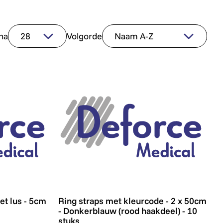
na
Volgorde
t lus - 5cm x 25m - Wit - per stuk
Ring straps met kleurcode - 2 x 50cm - Do
et lus - 5cm
Ring straps met kleurcode - 2 x 50cm
- Donkerblauw (rood haakdeel) - 10
stuks