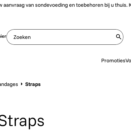
uis. Klik hier.
 aanvraag van sondevoeding en toebehoren bij u thuis. Kl
ier
trans
Promoties
V
andages
Straps
Straps