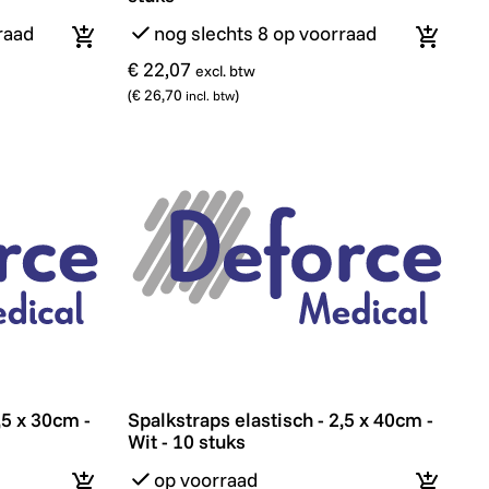
raad
nog slechts 8 op voorraad
In winkelmandje
In wink
€ 22,07
excl. btw
(
€ 26,70
)
incl. btw
ks
5 x 30cm - Wit - 10 stuks
Spalkstraps elastisch - 2,5 x 40cm - Wit - 
,5 x 30cm -
Spalkstraps elastisch - 2,5 x 40cm -
Wit - 10 stuks
op voorraad