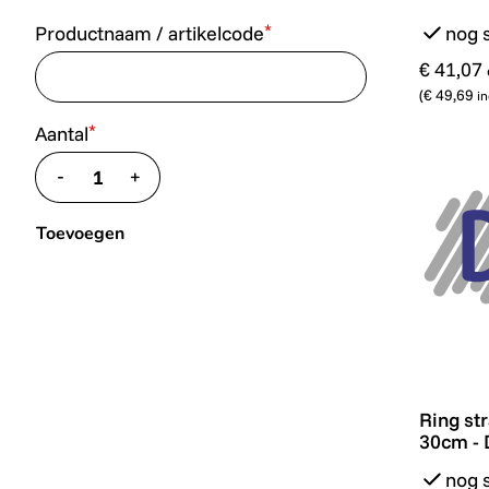
*
Productnaam / artikelcode
nog 
€ 41,07
(
€ 49,69
in
*
Aantal
-
+
translate.decrease
translate.increase
Toevoegen
Ring str
Ring st
30cm - 
nog 