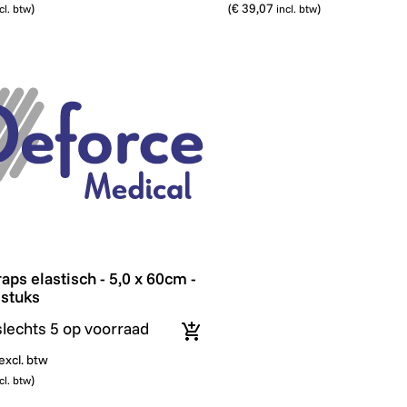
)
(
€ 39,07
)
cl. btw
incl. btw
aps elastisch - 5,0 x 60cm - Wit - 10 stuks
aps elastisch - 5,0 x 60cm -
 stuks
slechts 5 op voorraad
In winkelmandje
excl. btw
)
cl. btw