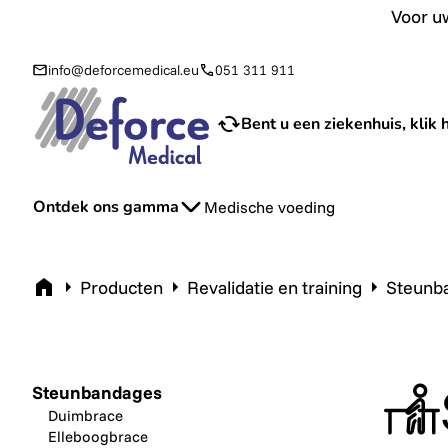
Voor uw aanvraag van sondevoeding en toebehoren bij u th
Voor uw
info@deforcemedical.eu
051 311 911
Bent u een ziekenhuis, klik h
Ontdek ons gamma
Medische voeding
Home
Producten
Revalidatie en training
Steunb
Steunbandages
Duimbrace
Elleboogbrace