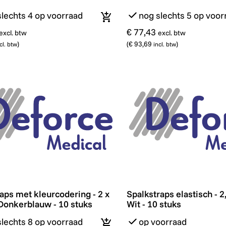
slechts 4 op voorraad
nog slechts 5 op voor
In winkelmandje
€ 77,43
excl. btw
excl. btw
)
(
€ 93,69
)
cl. btw
incl. btw
aps met kleurcodering - 2 x 30cm - Donkerblauw - 10 stu
Spalkstraps elastisch - 2,
raps met kleurcodering - 2 x
Spalkstraps elastisch - 2
Donkerblauw - 10 stuks
Wit - 10 stuks
slechts 8 op voorraad
op voorraad